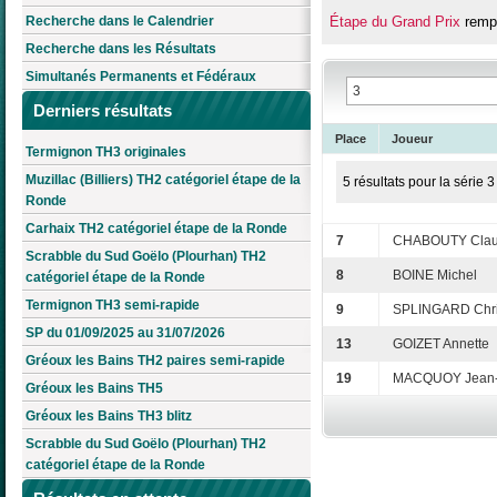
Recherche dans le Calendrier
Étape du Grand Prix
rempo
Recherche dans les Résultats
Simultanés Permanents et Fédéraux
Derniers résultats
Place
Joueur
Termignon TH3 originales
Muzillac (Billiers) TH2 catégoriel étape de la
5 résultats pour la série 3
Ronde
Carhaix TH2 catégoriel étape de la Ronde
7
CHABOUTY Clau
Scrabble du Sud Goëlo (Plourhan) TH2
8
BOINE Michel
catégoriel étape de la Ronde
Termignon TH3 semi-rapide
9
SPLINGARD Chri
SP du 01/09/2025 au 31/07/2026
13
GOIZET Annette
Gréoux les Bains TH2 paires semi-rapide
19
MACQUOY Jean
Gréoux les Bains TH5
Gréoux les Bains TH3 blitz
Scrabble du Sud Goëlo (Plourhan) TH2
catégoriel étape de la Ronde