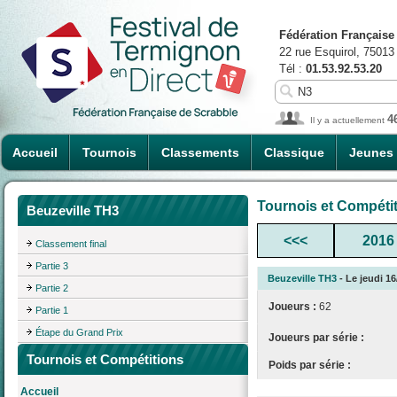
Fédération Française
22 rue Esquirol, 75013
Tél :
01.53.92.53.20
4
Il y a actuellement
Accueil
Tournois
Classements
Classique
Jeunes
Tournois et Compéti
Beuzeville TH3
<<<
2016
Classement final
Partie 3
Beuzeville TH3
- Le jeudi 16
Partie 2
Joueurs :
62
Partie 1
Étape du Grand Prix
Joueurs par série :
Tournois et Compétitions
Poids par série :
Accueil