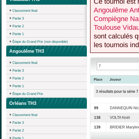
Ce tournoi est 
Angoulême Anti
Classement final
Compiègne Nan
Partie 3
Toulouse Vida
Partie 2
Partie 1
sont calculés 
Étape du Grand Prix (non disponible)
les tournois ind
Angoulême TH3
Classement final
Partie 3
Partie 2
Place
Joueur
Partie 1
3 résultats pour la série 7
Étape du Grand Prix
Orléans TH3
99
DANNEQUIN Nic
Classement final
138
VOLTA Noël
Partie 3
139
BRIDIER Marylin
Partie 2
Partie 1