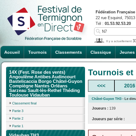
Fédération Française
22 rue Esquirol, 75013
Tél :
01.53.92.53.20
3
Il y a actuellement
Accueil
Tournois
Classements
Classique
Jeunes
Tournois et
14X (Fest. Rose des vents)
Angoulême Antibes Audincourt
Bastelicaccia Borgo Châtel-Guyon
<<<
2016
Compiègne Nantes Orléans
Sarzeau Sault-lès-Rethel Théding
Toulouse Vidauban
Châtel-Guyon TH3
- Le dima
Classement final
Joueurs :
139
Partie 3
Partie 2
Joueurs par série :
Partie 1
Vidauban TH3