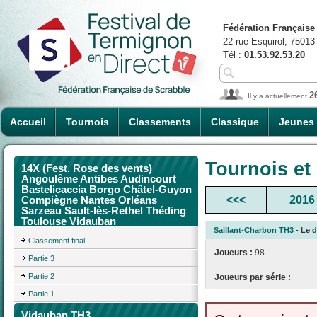
Fédération Française
22 rue Esquirol, 75013
Tél :
01.53.92.53.20
2
Il y a actuellement
Accueil
Tournois
Classements
Classique
Jeunes
Tournois et
14X (Fest. Rose des vents)
Angoulême Antibes Audincourt
Bastelicaccia Borgo Châtel-Guyon
<<<
2016
Compiègne Nantes Orléans
Sarzeau Sault-lès-Rethel Théding
Toulouse Vidauban
Saillant-Charbon TH3
- Le d
Classement final
Joueurs :
98
Partie 3
Partie 2
Joueurs par série :
Partie 1
Vidauban TH3