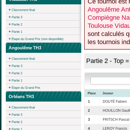
Ce tournoi est 
Angoulême Anti
Classement final
Compiègne Nan
Partie 3
Toulouse Vida
Partie 2
Partie 1
sont calculés 
Étape du Grand Prix (non disponible)
les tournois ind
Angoulême TH3
Classement final
Partie 2 - Top 
Partie 3
Partie 2
Partie 1
Étape du Grand Prix
Place
Joueur
Orléans TH3
1
DOUTÉ Fabien
Classement final
2
HOUILLON Gauth
Partie 3
3
FRITSCH Pascal
Partie 2
4
LEROY Francis
Partie 1