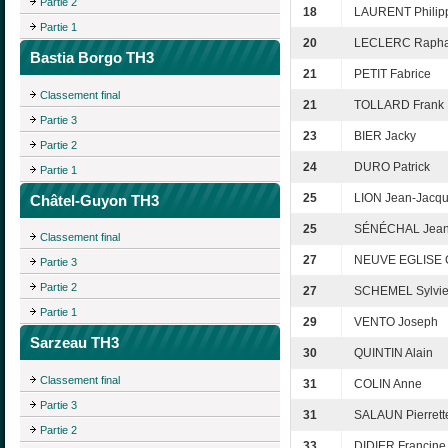
Partie 2
18
LAURENT Philip
Partie 1
20
LECLERC Rapha
Bastia Borgo TH3
21
PETIT Fabrice
Classement final
21
TOLLARD Frank
Partie 3
23
BIER Jacky
Partie 2
24
DURO Patrick
Partie 1
25
LION Jean-Jacq
Châtel-Guyon TH3
25
SÉNÉCHAL Jean
Classement final
27
NEUVE EGLISE C
Partie 3
Partie 2
27
SCHEMEL Sylvi
Partie 1
29
VENTO Joseph
Sarzeau TH3
30
QUINTIN Alain
Classement final
31
COLIN Anne
Partie 3
31
SALAUN Pierrett
Partie 2
33
DIDIER Francine