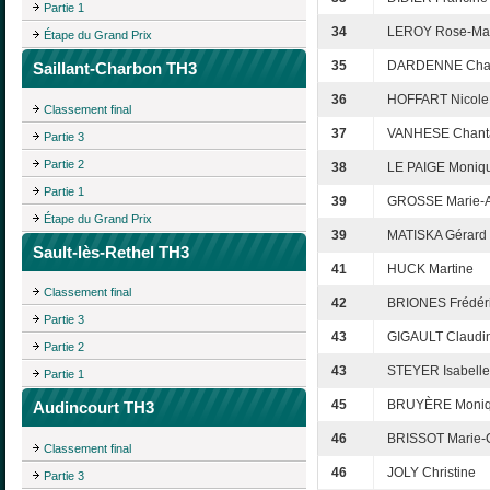
Partie 1
34
LEROY Rose-Ma
Étape du Grand Prix
35
DARDENNE Chan
Saillant-Charbon TH3
36
HOFFART Nicole
Classement final
37
VANHESE Chant
Partie 3
Partie 2
38
LE PAIGE Moniq
Partie 1
39
GROSSE Marie-
Étape du Grand Prix
39
MATISKA Gérard
Sault-lès-Rethel TH3
41
HUCK Martine
Classement final
42
BRIONES Frédér
Partie 3
43
GIGAULT Claudi
Partie 2
43
STEYER Isabelle
Partie 1
45
BRUYÈRE Moni
Audincourt TH3
46
BRISSOT Marie-
Classement final
46
JOLY Christine
Partie 3