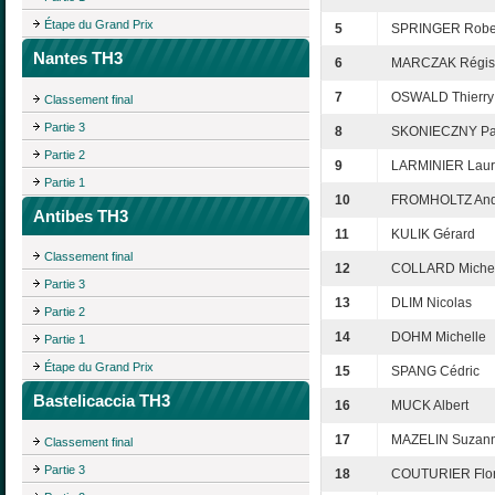
Étape du Grand Prix
5
SPRINGER Robe
Nantes TH3
6
MARCZAK Régis
7
OSWALD Thierry
Classement final
Partie 3
8
SKONIECZNY Pat
Partie 2
9
LARMINIER Laur
Partie 1
10
FROMHOLTZ And
Antibes TH3
11
KULIK Gérard
Classement final
12
COLLARD Miche
Partie 3
13
DLIM Nicolas
Partie 2
14
DOHM Michelle
Partie 1
Étape du Grand Prix
15
SPANG Cédric
Bastelicaccia TH3
16
MUCK Albert
17
MAZELIN Suzan
Classement final
Partie 3
18
COUTURIER Flor