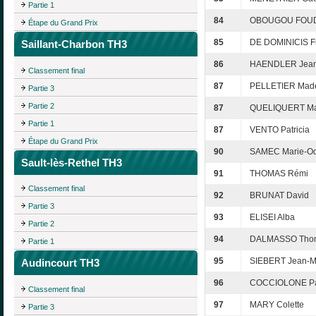
Partie 1
84
OBOUGOU FOUDA
Étape du Grand Prix
85
DE DOMINICIS Fr
Saillant-Charbon TH3
86
HAENDLER Jean-
Classement final
87
PELLETIER Made
Partie 3
Partie 2
87
QUELIQUERT Ma
Partie 1
87
VENTO Patricia
Étape du Grand Prix
90
SAMEC Marie-Od
Sault-lès-Rethel TH3
91
THOMAS Rémi
Classement final
92
BRUNAT David
Partie 3
93
ELISEI Alba
Partie 2
94
DALMASSO Tho
Partie 1
95
SIEBERT Jean-M
Audincourt TH3
96
COCCIOLONE Pat
Classement final
97
MARY Colette
Partie 3