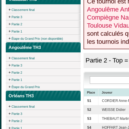
Ce tournoi est 
Angoulême Anti
Classement final
Compiègne Nan
Partie 3
Toulouse Vida
Partie 2
Partie 1
sont calculés 
Étape du Grand Prix (non disponible)
les tournois ind
Angoulême TH3
Classement final
Partie 2 - Top 
Partie 3
Partie 2
Partie 1
Étape du Grand Prix
Place
Joueur
Orléans TH3
51
CORDIER Anne-
Classement final
52
WEISSE Didier
Partie 3
53
THIEBAUT Marti
Partie 2
54
HOFFART Jean-
Partie 1