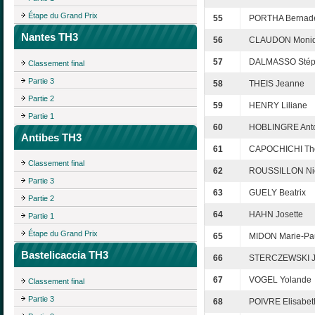
Étape du Grand Prix
55
PORTHA Bernade
Nantes TH3
56
CLAUDON Moni
57
DALMASSO Sté
Classement final
Partie 3
58
THEIS Jeanne
Partie 2
59
HENRY Liliane
Partie 1
60
HOBLINGRE Anto
Antibes TH3
61
CAPOCHICHI T
Classement final
62
ROUSSILLON Ni
Partie 3
63
GUELY Beatrix
Partie 2
64
HAHN Josette
Partie 1
Étape du Grand Prix
65
MIDON Marie-Pa
Bastelicaccia TH3
66
STERCZEWSKI J
67
VOGEL Yolande
Classement final
Partie 3
68
POIVRE Elisabet