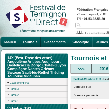
Fédération Française
22 rue Esquirol, 75013
Tél :
01.53.92.53.20
2
Il y a actuellement
Accueil
Tournois
Classements
Classique
Jeunes
Tournois et
14X (Fest. Rose des vents)
Angoulême Antibes Audincourt
Bastelicaccia Borgo Châtel-Guyon
<<<
2016
Compiègne Nantes Orléans
Sarzeau Sault-lès-Rethel Théding
Toulouse Vidauban
Saillant-Charbon TH3
- Le d
Classement final
Joueurs :
98
Partie 3
Partie 2
Joueurs par série :
Partie 1
Vidauban TH3