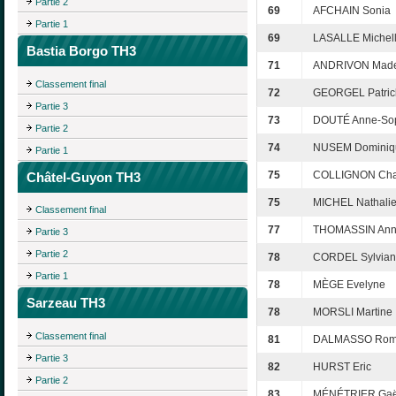
Partie 2
69
AFCHAIN Sonia
Partie 1
69
LASALLE Michel
Bastia Borgo TH3
71
ANDRIVON Made
Classement final
72
GEORGEL Patric
Partie 3
73
DOUTÉ Anne-So
Partie 2
74
NUSEM Dominiq
Partie 1
75
COLLIGNON Cha
Châtel-Guyon TH3
75
MICHEL Nathali
Classement final
77
THOMASSIN Ann
Partie 3
Partie 2
78
CORDEL Sylvia
Partie 1
78
MÈGE Evelyne
Sarzeau TH3
78
MORSLI Martine
Classement final
81
DALMASSO Rom
Partie 3
82
HURST Eric
Partie 2
83
MÉNÉTRIER Gaë