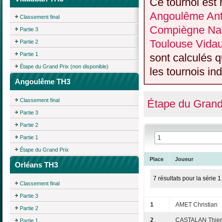
Ce tournoi est 
Angoulême Anti
Classement final
Compiègne Nan
Partie 3
Toulouse Vida
Partie 2
Partie 1
sont calculés 
Étape du Grand Prix (non disponible)
les tournois ind
Angoulême TH3
Classement final
Étape du Grand
Partie 3
Partie 2
Partie 1
Étape du Grand Prix
Place
Joueur
Orléans TH3
7 résultats pour la série 1
Classement final
Partie 3
1
AMET Christian
Partie 2
2
CASTALAN Thier
Partie 1