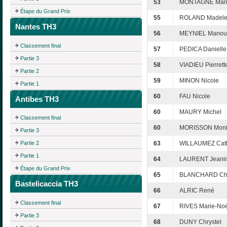
53
MONTAGNÉ Mari
Étape du Grand Prix
55
ROLAND Madele
Nantes TH3
56
MEYNIEL Manou
Classement final
57
PEDICA Danielle
Partie 3
58
VIADIEU Pierrett
Partie 2
59
MINON Nicole
Partie 1
60
FAU Nicole
Antibes TH3
60
MAURY Michel
Classement final
60
MORISSON Mon
Partie 3
Partie 2
63
WILLAUMEZ Cath
Partie 1
64
LAURENT Jeani
Étape du Grand Prix
65
BLANCHARD Cha
Bastelicaccia TH3
66
ALRIC René
Classement final
67
RIVES Marie-Noë
Partie 3
68
DUNY Chrystel