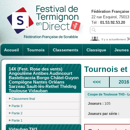
Fédération Française
22 rue Esquirol, 75013
Tél :
01.53.92.53.20
3
Il y a actuellement
Accueil
Tournois
Classements
Classique
Jeunes
Tournois et
14X (Fest. Rose des vents)
Angoulême Antibes Audincourt
Bastelicaccia Borgo Châtel-Guyon
<<<
2016
Compiègne Nantes Orléans
Sarzeau Sault-lès-Rethel Théding
Toulouse Vidauban
Coupe de Toulouse TH3
- L
Classement final
Joueurs :
105
Partie 3
Partie 2
Joueurs par série :
Partie 1
Vidauban TH3