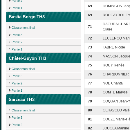
Partie 2
69
DOMINGOS Jacq
Partie 1
69
ROUCAYROL Fra
Bastia Borgo TH3
DAOUDAL-HARIV
71
Classement final
Claire
Partie 3
72
LECLERCQ Mari
Partie 2
73
FABRE Nicole
Partie 1
74
MASSON Jacque
Châtel-Guyon TH3
75
ROUY Renée
Classement final
76
CHARBONNIER 
Partie 3
77
NOE Chantal
Partie 2
Partie 1
78
COMTE Maryse
Sarzeau TH3
79
COQUAN Jean-Y
80
CERAVOLO Valér
Classement final
Partie 3
81
GOUZE Marie-Hé
Partie 2
82
JOUCLA Martine