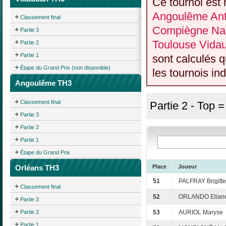
Ce tournoi est 
Angoulême Anti
Classement final
Compiègne Nan
Partie 3
Toulouse Vida
Partie 2
Partie 1
sont calculés 
Étape du Grand Prix (non disponible)
les tournois ind
Angoulême TH3
Classement final
Partie 2 - Top 
Partie 3
Partie 2
Partie 1
Étape du Grand Prix
Orléans TH3
Place
Joueur
51
PALFRAY Brigitte
Classement final
52
ORLANDO Elian
Partie 3
Partie 2
53
AURIOL Maryse
Partie 1