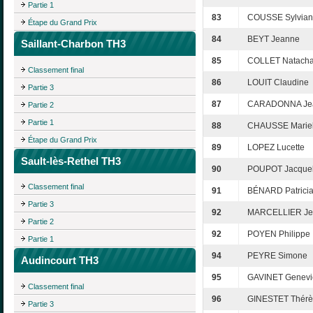
Partie 1
83
COUSSE Sylvia
Étape du Grand Prix
84
BEYT Jeanne
Saillant-Charbon TH3
85
COLLET Natach
Classement final
86
LOUIT Claudine
Partie 3
87
CARADONNA Je
Partie 2
Partie 1
88
CHAUSSE Mariel
Étape du Grand Prix
89
LOPEZ Lucette
Sault-lès-Rethel TH3
90
POUPOT Jacquel
Classement final
91
BÉNARD Patrici
Partie 3
92
MARCELLIER Je
Partie 2
92
POYEN Philippe
Partie 1
94
PEYRE Simone
Audincourt TH3
95
GAVINET Genevi
Classement final
96
GINESTET Thérè
Partie 3