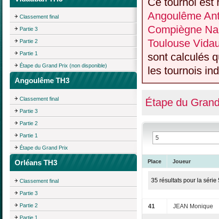
Ce tournoi est 
Angoulême Anti
Classement final
Compiègne Nan
Partie 3
Toulouse Vida
Partie 2
Partie 1
sont calculés 
Étape du Grand Prix (non disponible)
les tournois ind
Angoulême TH3
Classement final
Étape du Grand
Partie 3
Partie 2
Partie 1
Étape du Grand Prix
Orléans TH3
Place
Joueur
35 résultats pour la série 
Classement final
Partie 3
Partie 2
41
JEAN Monique
Partie 1