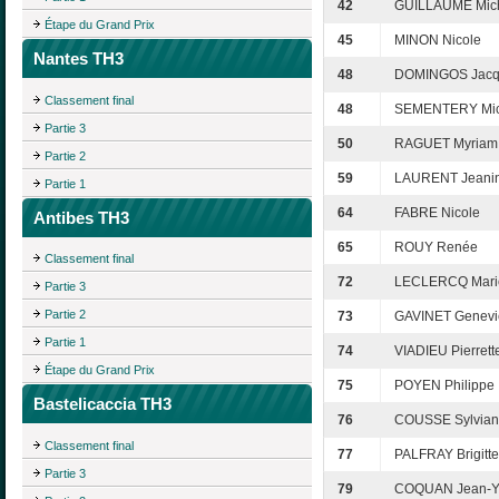
42
GUILLAUME Mic
Étape du Grand Prix
45
MINON Nicole
Nantes TH3
48
DOMINGOS Jacq
Classement final
48
SEMENTERY Mic
Partie 3
50
RAGUET Myriam
Partie 2
59
LAURENT Jeani
Partie 1
64
FABRE Nicole
Antibes TH3
65
ROUY Renée
Classement final
72
LECLERCQ Mari
Partie 3
Partie 2
73
GAVINET Genevi
Partie 1
74
VIADIEU Pierrett
Étape du Grand Prix
75
POYEN Philippe
Bastelicaccia TH3
76
COUSSE Sylvia
Classement final
77
PALFRAY Brigitte
Partie 3
79
COQUAN Jean-Y