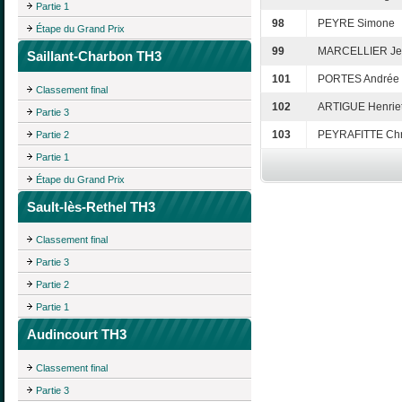
Partie 1
98
PEYRE Simone
Étape du Grand Prix
99
MARCELLIER Je
Saillant-Charbon TH3
101
PORTES Andrée
Classement final
102
ARTIGUE Henriet
Partie 3
103
PEYRAFITTE Chri
Partie 2
Partie 1
Étape du Grand Prix
Sault-lès-Rethel TH3
Classement final
Partie 3
Partie 2
Partie 1
Audincourt TH3
Classement final
Partie 3