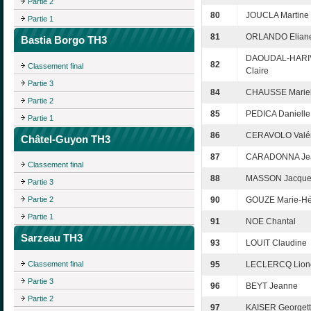
Partie 2
80
JOUCLA Martine
Partie 1
81
ORLANDO Elian
Bastia Borgo TH3
DAOUDAL-HARIV
82
Classement final
Claire
Partie 3
84
CHAUSSE Mariel
Partie 2
85
PEDICA Danielle
Partie 1
86
CERAVOLO Valér
Châtel-Guyon TH3
87
CARADONNA Je
Classement final
88
MASSON Jacque
Partie 3
Partie 2
90
GOUZE Marie-Hé
Partie 1
91
NOE Chantal
Sarzeau TH3
93
LOUIT Claudine
Classement final
95
LECLERCQ Lion
Partie 3
96
BEYT Jeanne
Partie 2
97
KAISER Georget