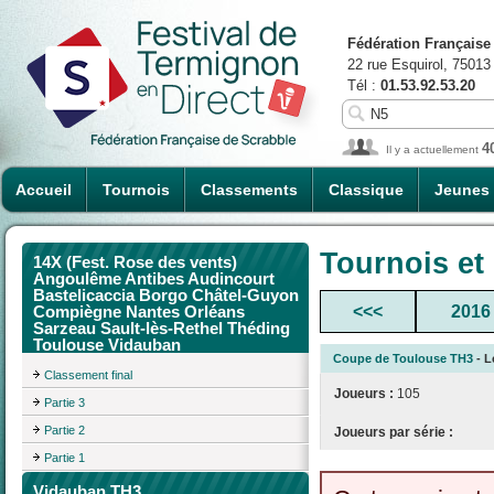
Fédération Française
22 rue Esquirol, 75013
Tél :
01.53.92.53.20
4
Il y a actuellement
Accueil
Tournois
Classements
Classique
Jeunes
Tournois et
14X (Fest. Rose des vents)
Angoulême Antibes Audincourt
Bastelicaccia Borgo Châtel-Guyon
<<<
2016
Compiègne Nantes Orléans
Sarzeau Sault-lès-Rethel Théding
Toulouse Vidauban
Coupe de Toulouse TH3
- L
Classement final
Joueurs :
105
Partie 3
Partie 2
Joueurs par série :
Partie 1
Vidauban TH3