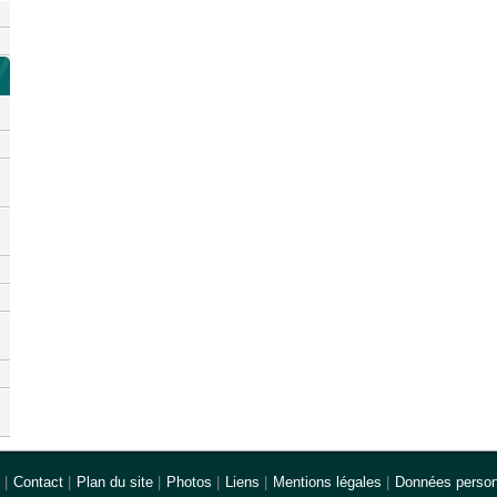
|
Contact
|
Plan du site
|
Photos
|
Liens
|
Mentions légales
|
Données person