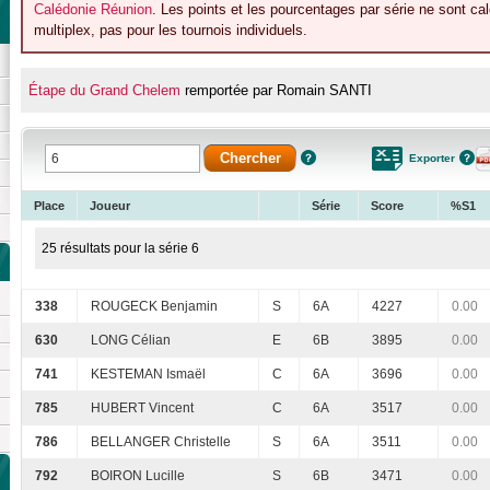
Calédonie Réunion
. Les points et les pourcentages par série ne sont c
multiplex, pas pour les tournois individuels.
Étape du Grand Chelem
remportée par Romain SANTI
Exporter
Place
Joueur
Série
Score
%S1
25 résultats pour la série 6
338
ROUGECK Benjamin
S
6A
4227
0.00
630
LONG Célian
E
6B
3895
0.00
741
KESTEMAN Ismaël
C
6A
3696
0.00
785
HUBERT Vincent
C
6A
3517
0.00
786
BELLANGER Christelle
S
6A
3511
0.00
792
BOIRON Lucille
S
6B
3471
0.00