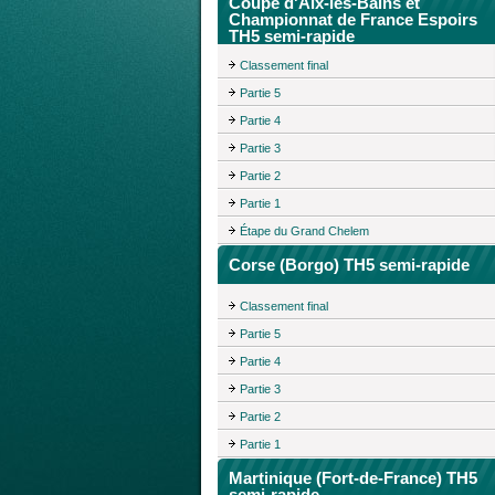
Coupe d'Aix-les-Bains et
Championnat de France Espoirs
TH5 semi-rapide
Classement final
Partie 5
Partie 4
Partie 3
Partie 2
Partie 1
Étape du Grand Chelem
Corse (Borgo) TH5 semi-rapide
Classement final
Partie 5
Partie 4
Partie 3
Partie 2
Partie 1
Martinique (Fort-de-France) TH5
semi-rapide