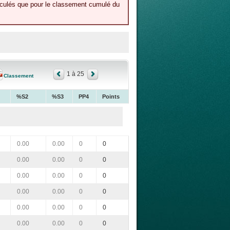
alculés que pour le classement cumulé du
1 à 25
Classement
%S2
%S3
PP4
Points
0.00
0.00
0
0
0.00
0.00
0
0
0.00
0.00
0
0
0.00
0.00
0
0
0.00
0.00
0
0
0.00
0.00
0
0