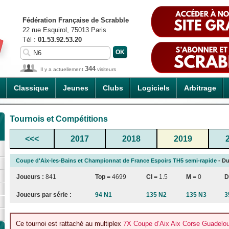
Fédération Française de Scrabble
22 rue Esquirol, 75013 Paris
Tél :
01.53.92.53.20
344
Il y a actuellement
visiteurs
Classique
Jeunes
Clubs
Logiciels
Arbitrage
Tournois et Compétitions
<<<
2017
2018
2019
Coupe d'Aix-les-Bains et Championnat de France Espoirs TH5 semi-rapide
- Du
Joueurs :
841
Top =
4699
CI
=
1.5
M =
0
D
Joueurs par série :
94 N1
135 N2
135 N3
3
Ce tournoi est rattaché au multiplex
7X Coupe d’Aix Aix Corse Guadelou