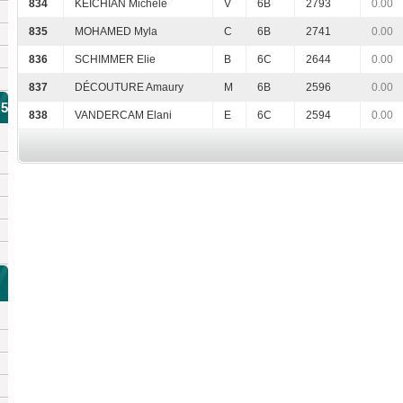
834
KEICHIAN Michèle
V
6B
2793
0.00
835
MOHAMED Myla
C
6B
2741
0.00
836
SCHIMMER Elie
B
6C
2644
0.00
837
DÉCOUTURE Amaury
M
6B
2596
0.00
H5
838
VANDERCAM Elani
E
6C
2594
0.00