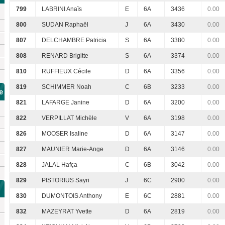
799
LABRINI Anaïs
E
6A
3436
0.00
800
SUDAN Raphaël
J
6A
3430
0.00
807
DELCHAMBRE Patricia
S
6A
3380
0.00
808
RENARD Brigitte
S
6A
3374
0.00
810
RUFFIEUX Cécile
D
6A
3356
0.00
819
SCHIMMER Noah
C
6B
3233
0.00
e
821
LAFARGE Janine
D
6A
3200
0.00
822
VERPILLAT Michèle
V
6A
3198
0.00
826
MOOSER Isaline
D
6A
3147
0.00
827
MAUNIER Marie-Ange
D
6A
3146
0.00
828
JALAL Hafça
C
6B
3042
0.00
829
PISTORIUS Sayri
J
6C
2900
0.00
830
DUMONTOIS Anthony
E
6C
2881
0.00
832
MAZEYRAT Yvette
D
6A
2819
0.00