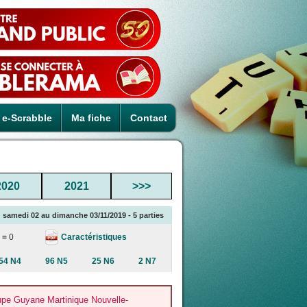
e-Scrabble
Ma fiche
Contact
2020
2021
>>>
 samedi 02 au dimanche 03/11/2019 - 5 parties
Caractéristiques
 =
0
54 N4
96 N5
25 N6
2 N7
pe Guyane Martinique Nouvelle-