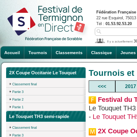
Fédération Française
22 rue Esquirol, 75013
Tél :
01.53.92.53.20
3
Il y a actuellement
Accueil
Tournois
Classements
Classique
Jeunes
Tournois et
2X Coupe Occitanie Le Touquet
Classement final
<<<
2017
Partie 3
Festival du 
Partie 2
Le Touquet TH3 
Partie 1
-
Le Touquet TH
Le Touquet TH3 semi-rapide
Classement final
2X Coupe Oc
Partie 3