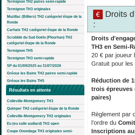
Termignon TH2 paires semi-rapide
Termignon TH3 originales
Droits 
Muzillac (Billiers) TH2 catégoriel étape de la
:
Ronde
Carhaix TH2 catégoriel étape de la Ronde
Droits d'engag
Scrabble du Sud Goëlo (Plourhan) TH2
catégoriel étape de la Ronde
TH3 en Semi-R
Termignon TH5
20 € par joueur 
Termignon TH3 semi-rapide
Gratuit pour les
SP du 01/09/2025 au 31/07/2026
Gréoux les Bains TH2 paires semi-rapide
Réduction de 15
Gréoux les Bains TH5
trois épreuves 
Résultats en attente
paires)
Colleville-Montgomery TH3
Quimper TH2 catégoriel étape de la Ronde
Règlement par 
Colleville-Montgomery TH2 originales
l’ordre du
Comit
Eu (eu salle audiard) TH2 open
Inscriptions au
Coupe Onondaga TH3 originales semi-