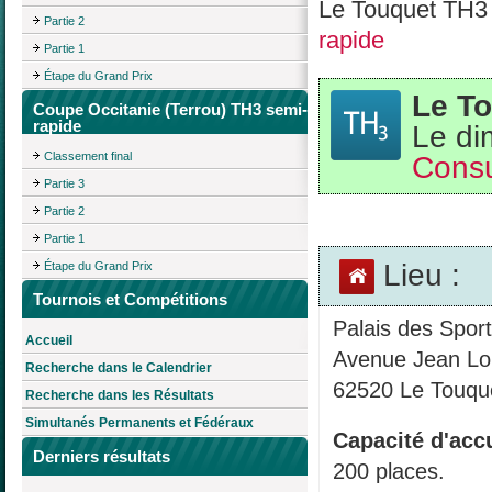
Le Touquet TH3 
Partie 2
rapide
Partie 1
Étape du Grand Prix
Le To
Coupe Occitanie (Terrou) TH3 semi-
rapide
Le di
Consu
Classement final
Partie 3
Partie 2
Partie 1
Lieu :
Étape du Grand Prix
Tournois et Compétitions
Palais des Spor
Accueil
Avenue Jean Lo
Recherche dans le Calendrier
62520 Le Touque
Recherche dans les Résultats
Simultanés Permanents et Fédéraux
Capacité d'accu
Derniers résultats
200 places.