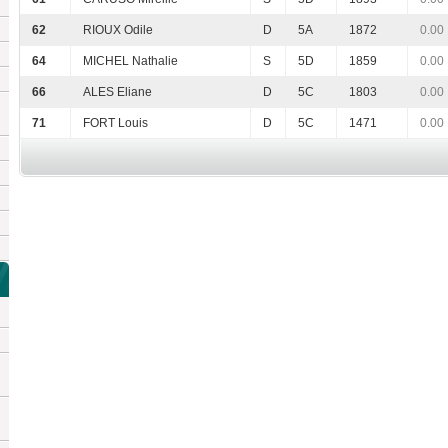
62
RIOUX Odile
D
5A
1872
0.00
64
MICHEL Nathalie
S
5D
1859
0.00
66
ALES Eliane
D
5C
1803
0.00
71
FORT Louis
D
5C
1471
0.00