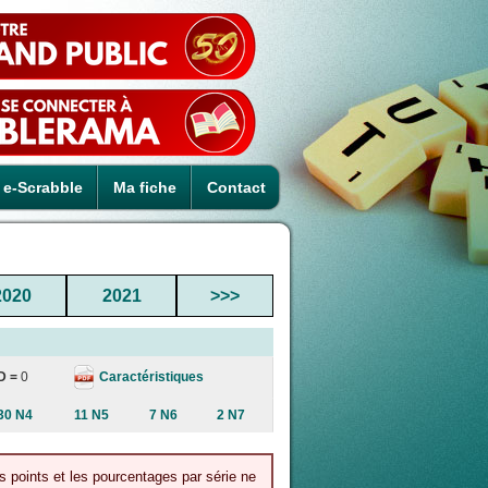
e-Scrabble
Ma fiche
Contact
2020
2021
>>>
Caractéristiques
D =
0
30 N4
11 N5
7 N6
2 N7
s points et les pourcentages par série ne