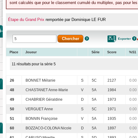
sont calculés que pour le classement cumulé du multiplex, pas pour les 
Étape du Grand Prix
remportée par Dominique LE FUR
i-
Exporter
Place
Joueur
Série
Score
%S1
11 résultats pour la série 5
26
BONNET Mélanie
S
5C
2127
0.00
48
CHASTANET Anne-Marie
V
5A
1984
0.00
49
CHABRIER Géraldine
D
5A
1973
0.00
50
VERGUET Anne
S
5C
1971
0.00
51
BONNIN Françoise
V
5A
1935
0.00
60
BOZZACO-COLONA Nicole
D
5A
1897
0.00
61
CARUSO Mireille
S
5D
1893
0.00