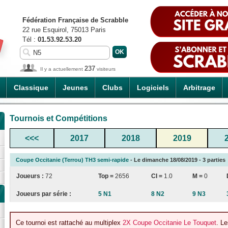
Fédération Française de Scrabble
22 rue Esquirol, 75013 Paris
Tél :
01.53.92.53.20
237
Il y a actuellement
visiteurs
Classique
Jeunes
Clubs
Logiciels
Arbitrage
Tournois et Compétitions
<<<
2017
2018
2019
Coupe Occitanie (Terrou) TH3 semi-rapide
- Le dimanche 18/08/2019 - 3 parties
Joueurs :
72
Top =
2656
CI
=
1.0
M =
0
Joueurs par série :
5 N1
8 N2
9 N3
Ce tournoi est rattaché au multiplex
2X Coupe Occitanie Le Touquet
. Le