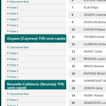
6
EULALIE Stépha
Classement final
7
ÉLIN Régis
Partie 5
Partie 4
8
JOSEPH Lisbert
Partie 3
9
DESPLAN Bernad
Partie 2
10
KARAM Philippe
Partie 1
11
THOMIAS Armel
Guyane (Cayenne) TH5 semi-rapide
12
ALAMKAN Germa
Classement final
13
HENRY Josée
Partie 5
14
BREDON Lucien
Partie 4
Partie 3
15
MINOS Maxime
Partie 2
16
BARSINE Michel
Partie 1
16
DORRIFOURT B
Nouvelle-Calédonie (Nouméa) TH5
semi-rapide
18
JOSEPH Gerty
Classement final
19
HENRY Robert
Partie 5
20
DEMOCRITE Luc
Partie 4