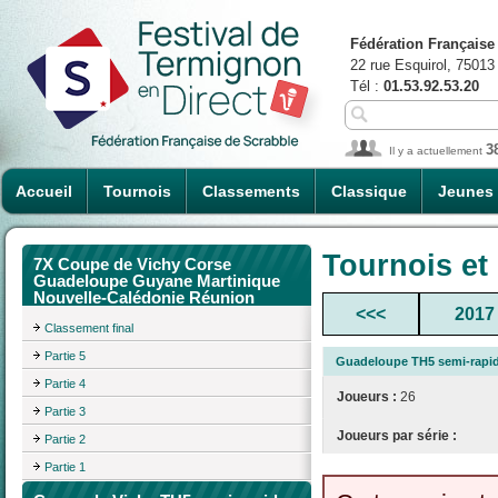
Fédération Française
22 rue Esquirol, 75013
Tél :
01.53.92.53.20
3
Il y a actuellement
Accueil
Tournois
Classements
Classique
Jeunes
Tournois et
7X Coupe de Vichy Corse
Guadeloupe Guyane Martinique
Nouvelle-Calédonie Réunion
<<<
2017
Classement final
Partie 5
Guadeloupe TH5 semi-rapi
Partie 4
Joueurs :
26
Partie 3
Joueurs par série :
Partie 2
Partie 1