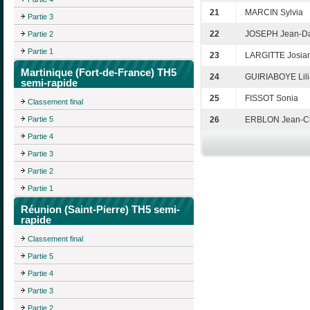
21
MARCIN Sylvia
Partie 3
22
JOSEPH Jean-Da
Partie 2
Partie 1
23
LARGITTE Josia
Martinique (Fort-de-France) TH5
24
GUIRIABOYE Lil
semi-rapide
25
FISSOT Sonia
Classement final
Partie 5
26
ERBLON Jean-C
Partie 4
Partie 3
Partie 2
Partie 1
Réunion (Saint-Pierre) TH5 semi-
rapide
Classement final
Partie 5
Partie 4
Partie 3
Partie 2