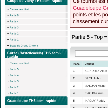
Ce tournoi est 
Coupe de Vichy TH5 semi-rapide
Guadeloupe Gu
Classement final
points et les p
Partie 5
classement cumu
Partie 4
Partie 3
Partie 2
Partie 5 - Top 
Partie 1
Étape du Grand Chelem
Corse (Bastelicaccia) TH5 semi-
rapide
Classement final
Place
Joueur
Partie 5
1
GENDREY Alain
Partie 4
2
YEYE Arthur
Partie 3
3
SADJAN Michel
Partie 2
4
SAO Khassim
Partie 1
Guadeloupe TH5 semi-rapide
5
HAGUY Ruddy