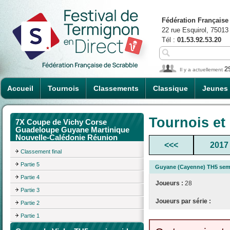
Fédération Française
22 rue Esquirol, 75013
Tél :
01.53.92.53.20
2
Il y a actuellement
Accueil
Tournois
Classements
Classique
Jeunes
Tournois et
7X Coupe de Vichy Corse
Guadeloupe Guyane Martinique
Nouvelle-Calédonie Réunion
<<<
2017
Classement final
Partie 5
Guyane (Cayenne) TH5 sem
Partie 4
Joueurs :
28
Partie 3
Joueurs par série :
Partie 2
Partie 1