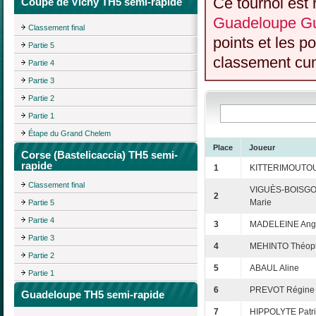
Ce tournoi est 
Coupe de Vichy TH5 semi-rapide
Guadeloupe Gu
Classement final
points et les p
Partie 5
classement cumu
Partie 4
Partie 3
Partie 2
Partie 1
Étape du Grand Chelem
Place
Joueur
Corse (Bastelicaccia) TH5 semi-
rapide
1
KITTERIMOUTOU
Classement final
VIGUÈS-BOISGO
2
Marie
Partie 5
Partie 4
3
MADELEINE Ang
Partie 3
4
MEHINTO Théoph
Partie 2
5
ABAUL Aline
Partie 1
6
PREVOT Régine
Guadeloupe TH5 semi-rapide
7
HIPPOLYTE Patri