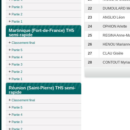
Partie 3
22
DUMOULARD Mo
Partie 2
23
ANGLIO Léon
Partie 1
24
OPHION Arlette
Martinique (Fort-de-France) TH5
semi-rapide
25
REGINA Anne-Ma
Classement final
26
HENOU Mariann
Partie 5
27
CLAU Gisèle
Partie 4
28
CONTOUT Myri
Partie 3
Partie 2
Partie 1
Réunion (Saint-Pierre) TH5 semi-
rapide
Classement final
Partie 5
Partie 4
Partie 3
Partie 2