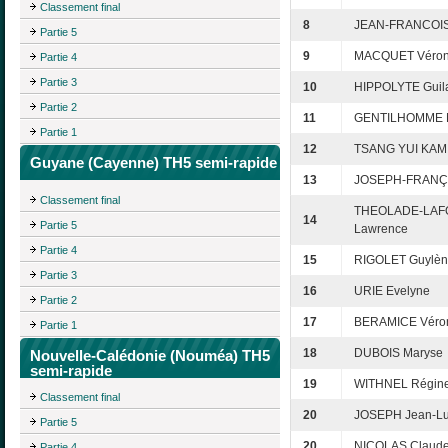
Classement final
8
JEAN-FRANCOIS
Partie 5
9
MACQUET Véron
Partie 4
Partie 3
10
HIPPOLYTE Guil
Partie 2
11
GENTILHOMME M
Partie 1
12
TSANG YUI KAM
Guyane (Cayenne) TH5 semi-rapide
13
JOSEPH-FRANÇO
Classement final
THEOLADE-LAF
14
Partie 5
Lawrence
Partie 4
15
RIGOLET Guylè
Partie 3
16
URIE Evelyne
Partie 2
17
BERAMICE Véro
Partie 1
18
DUBOIS Maryse
Nouvelle-Calédonie (Nouméa) TH5
semi-rapide
19
WITHNEL Régin
Classement final
20
JOSEPH Jean-L
Partie 5
20
NICOLAS Claud
Partie 4