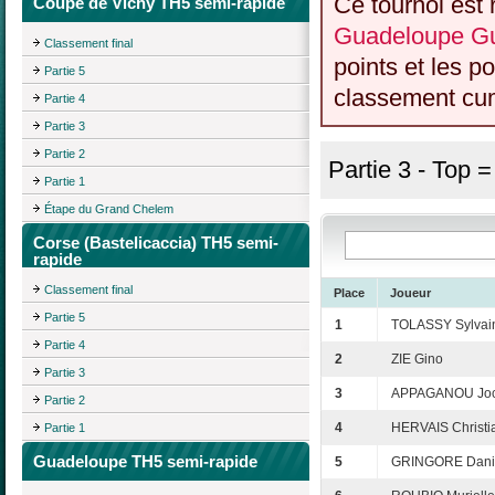
Ce tournoi est 
Coupe de Vichy TH5 semi-rapide
Guadeloupe Gu
Classement final
points et les p
Partie 5
classement cumu
Partie 4
Partie 3
Partie 2
Partie 3 - Top 
Partie 1
Étape du Grand Chelem
Corse (Bastelicaccia) TH5 semi-
rapide
Classement final
Place
Joueur
Partie 5
1
TOLASSY Sylvai
Partie 4
2
ZIE Gino
Partie 3
3
APPAGANOU Joc
Partie 2
4
HERVAIS Christi
Partie 1
Guadeloupe TH5 semi-rapide
5
GRINGORE Dani