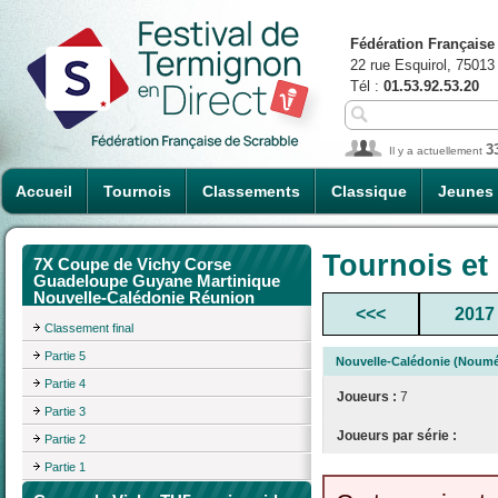
Fédération Française
22 rue Esquirol, 75013
Tél :
01.53.92.53.20
3
Il y a actuellement
Accueil
Tournois
Classements
Classique
Jeunes
Tournois et
7X Coupe de Vichy Corse
Guadeloupe Guyane Martinique
Nouvelle-Calédonie Réunion
<<<
2017
Classement final
Partie 5
Nouvelle-Calédonie (Noumé
Partie 4
Joueurs :
7
Partie 3
Joueurs par série :
Partie 2
Partie 1