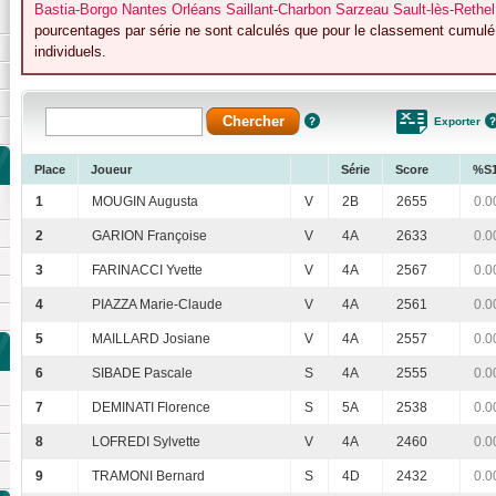
Bastia-Borgo Nantes Orléans Saillant-Charbon Sarzeau Sault-lès-Rethe
pourcentages par série ne sont calculés que pour le classement cumulé 
individuels.
Exporter
Place
Joueur
Série
Score
%S
1
MOUGIN Augusta
V
2B
2655
0.0
2
GARION Françoise
V
4A
2633
0.0
3
FARINACCI Yvette
V
4A
2567
0.0
4
PIAZZA Marie-Claude
V
4A
2561
0.0
5
MAILLARD Josiane
V
4A
2557
0.0
6
SIBADE Pascale
S
4A
2555
0.0
7
DEMINATI Florence
S
5A
2538
0.0
8
LOFREDI Sylvette
V
4A
2460
0.0
9
TRAMONI Bernard
S
4D
2432
0.0