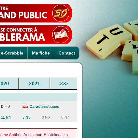
e-Scrabble
Ma fiche
Contact
2020
2021
>>>
Caractéristiques
D =
0
11 N4
3 N5
0 N6
0 N7
ême Antibes Audincourt Bastelicaccia