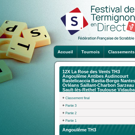
Accueil
Tournois
Classements
12X La Rose des Vents TH3
Angoulême Antibes Audincourt
Bastelicaccia Bastia-Borgo Nante
Orléans Saillant-Charbon Sarzeau
Sault-lès-Rethel Toulouse Vidaub
Classement final
Partie 3
Partie 2
Partie 1
Angoulême TH3