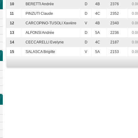
10
BERETTI Andrée
D
4B
2376
0.0
11
PINZUTI Claude
D
4C
2352
0.0
12
CARCOPINO-TUSOLI Xavière
V
4B
2340
0.0
13
ALFONSI Andrée
D
5A
2236
0.0
14
CECCARELLI Evelyne
D
4C
2187
0.0
15
SALASCA Brigitte
V
5A
2153
0.0