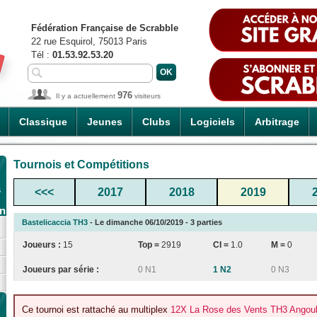
Fédération Française de Scrabble
22 rue Esquirol, 75013 Paris
Tél :
01.53.92.53.20
976
Il y a actuellement
visiteurs
Classique
Jeunes
Clubs
Logiciels
Arbitrage
Tournois et Compétitions
s
<<<
2017
2018
2019
an
Bastelicaccia TH3
- Le dimanche 06/10/2019 - 3 parties
Joueurs :
15
Top =
2919
CI
=
1.0
M =
0
Joueurs par série :
0 N1
1 N2
0 N3
Ce tournoi est rattaché au multiplex
12X La Rose des Vents TH3 Angoul