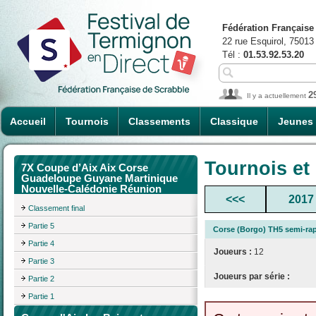
Fédération Française
22 rue Esquirol, 75013
Tél :
01.53.92.53.20
2
Il y a actuellement
Accueil
Tournois
Classements
Classique
Jeunes
Tournois et
7X Coupe d’Aix Aix Corse
Guadeloupe Guyane Martinique
Nouvelle-Calédonie Réunion
<<<
2017
Classement final
Partie 5
Corse (Borgo) TH5 semi-ra
Partie 4
Joueurs :
12
Partie 3
Joueurs par série :
Partie 2
Partie 1