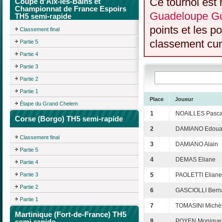
Ce tournoi est 
Coupe d'Aix-les-Bains et
Championnat de France Espoirs
Guadeloupe Gu
TH5 semi-rapide
points et les p
Classement final
classement cumu
Partie 5
Partie 4
Partie 3
Partie 2
Partie 1
Place
Joueur
Étape du Grand Chelem
1
NOAILLES Pasca
Corse (Borgo) TH5 semi-rapide
2
DAMIANO Edoua
Classement final
3
DAMIANO Alain
Partie 5
4
DEMAS Eliane
Partie 4
Partie 3
5
PAOLETTI Eliane
Partie 2
6
GASCIOLLI Bern
Partie 1
7
TOMASINI Michè
Martinique (Fort-de-France) TH5
semi-rapide
8
POYEN Monique