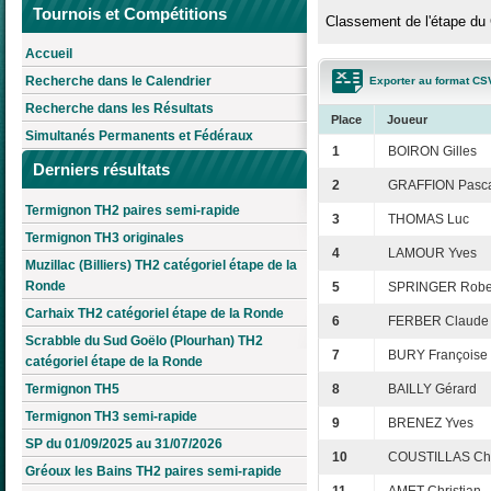
Tournois et Compétitions
Classement de l'étape du 
Accueil
Recherche dans le Calendrier
Exporter au format CS
Recherche dans les Résultats
Place
Joueur
Simultanés Permanents et Fédéraux
1
BOIRON Gilles
Derniers résultats
2
GRAFFION Pasc
Termignon TH2 paires semi-rapide
3
THOMAS Luc
Termignon TH3 originales
4
LAMOUR Yves
Muzillac (Billiers) TH2 catégoriel étape de la
Ronde
5
SPRINGER Robe
Carhaix TH2 catégoriel étape de la Ronde
6
FERBER Claude
Scrabble du Sud Goëlo (Plourhan) TH2
7
BURY Françoise
catégoriel étape de la Ronde
Termignon TH5
8
BAILLY Gérard
Termignon TH3 semi-rapide
9
BRENEZ Yves
SP du 01/09/2025 au 31/07/2026
10
COUSTILLAS Chr
Gréoux les Bains TH2 paires semi-rapide