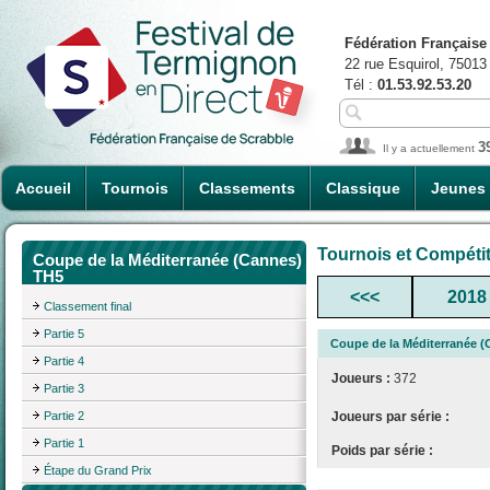
Fédération Française
22 rue Esquirol, 75013
Tél :
01.53.92.53.20
3
Il y a actuellement
Accueil
Tournois
Classements
Classique
Jeunes
Tournois et Compéti
Coupe de la Méditerranée (Cannes)
TH5
<<<
2018
Classement final
Partie 5
Coupe de la Méditerranée 
Partie 4
Joueurs :
372
Partie 3
Partie 2
Joueurs par série :
Partie 1
Poids par série :
Étape du Grand Prix