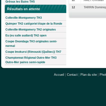
11
AMET Christian
Gréoux les Bains TH5
12
TARRIN Dominiq
Résultats en attente
Colleville-Montgomery TH3
Quimper TH2 catégoriel étape de la Ronde
Colleville-Montgomery TH2 originales
Eu (eu salle audiard) TH2 open
Coupe Onondaga TH3 originales semi-
normal
Coupe Imokursi (Rimouski (Québec)) TH7
Championnat Régional Outre-Mer TH3
Outre-Mer paires semi-rapide
Accueil
|
Contact
|
Plan du site
|
Pho