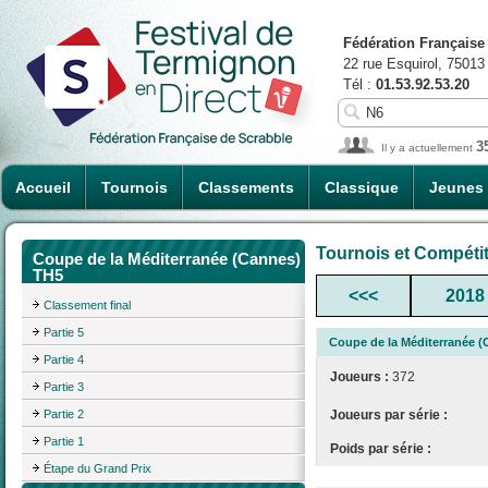
Fédération Française
22 rue Esquirol, 75013
Tél :
01.53.92.53.20
3
Il y a actuellement
Accueil
Tournois
Classements
Classique
Jeunes
Tournois et Compéti
Coupe de la Méditerranée (Cannes)
TH5
<<<
2018
Classement final
Partie 5
Coupe de la Méditerranée 
Partie 4
Joueurs :
372
Partie 3
Partie 2
Joueurs par série :
Partie 1
Poids par série :
Étape du Grand Prix