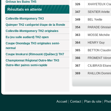
Gréoux les Bains TH5
326
XHAYETEUX Cla
Résultats en attente
347
SENTIER Arlette
Colleville-Montgomery TH3
349
BEL Yvette
Quimper TH2 catégoriel étape de la Ronde
354
PARADE Ghislai
Colleville-Montgomery TH2 originales
363
MOSSE Michèle
Eu (eu salle audiard) TH2 open
364
HENRY Guy
Coupe Onondaga TH3 originales semi-
normal
365
BETTON Claudi
Coupe Imokursi (Rimouski (Québec)) TH7
366
FROMENT Véron
Championnat Régional Outre-Mer TH3
Outre-Mer paires semi-rapide
367
CILIBRASI Elian
369
RAILLON Domin
Accueil
|
Contact
|
Plan du site
|
Pho