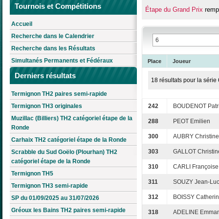
Tournois et Compétitions
Étape du Grand Prix
rempo
Accueil
Recherche dans le Calendrier
Recherche dans les Résultats
Simultanés Permanents et Fédéraux
Place
Joueur
Derniers résultats
18 résultats pour la série 
Termignon TH2 paires semi-rapide
Termignon TH3 originales
242
BOUDENOT Patr
Muzillac (Billiers) TH2 catégoriel étape de la
288
PEOT Emilien
Ronde
300
AUBRY Christine
Carhaix TH2 catégoriel étape de la Ronde
303
GALLOT Christin
Scrabble du Sud Goëlo (Plourhan) TH2
catégoriel étape de la Ronde
310
CARLI Françoise
Termignon TH5
311
SOUZY Jean-Lu
Termignon TH3 semi-rapide
312
BOISSY Catheri
SP du 01/09/2025 au 31/07/2026
Gréoux les Bains TH2 paires semi-rapide
318
ADELINE Emman