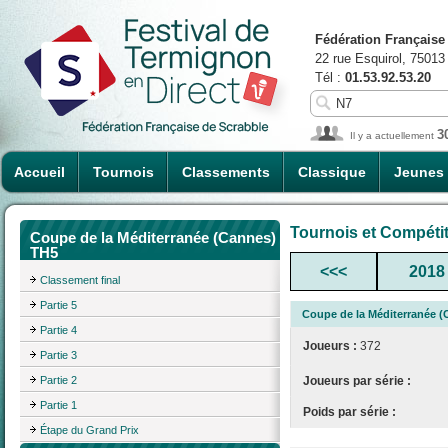
Fédération Française
22 rue Esquirol, 75013
Tél :
01.53.92.53.20
3
Il y a actuellement
Accueil
Tournois
Classements
Classique
Jeunes
Tournois et Compéti
Coupe de la Méditerranée (Cannes)
TH5
<<<
2018
Classement final
Partie 5
Coupe de la Méditerranée 
Partie 4
Joueurs :
372
Partie 3
Partie 2
Joueurs par série :
Partie 1
Poids par série :
Étape du Grand Prix