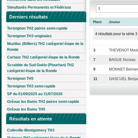
Simultanés Permanents et Fédéraux
Derniers résultats
Place
Joueur
Termignon TH2 paires semi-rapide
4 résultats pour la série 3
Termignon TH3 originales
Muzillac (Billiers) TH2 catégoriel étape de la
Ronde
3
THEVENOT Max
Carhaix TH2 catégoriel étape de la Ronde
7
BAGUE Nicolas
Scrabble du Sud Goëlo (Plourhan) TH2
9
MONNET Bernar
catégoriel étape de la Ronde
Termignon TH5
11
GASCUEL Benja
Termignon TH3 semi-rapide
SP du 01/09/2025 au 31/07/2026
Gréoux les Bains TH2 paires semi-rapide
Gréoux les Bains TH5
Résultats en attente
Colleville-Montgomery TH3
Quimper TH2 catégoriel étape de la Ronde