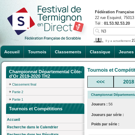
Fédération Française
22 rue Esquirol, 75013
Tél :
01.53.92.53.20
2
Il y a actuellement
Accueil
Tournois
Classements
Classique
Jeunes
Tournois et Compéti
Championnat Départemental Côte-
d'Or 2019-2020 TH2
<<<
2018
Classement final
Partie 2
Championnat Départemental
Partie 1
Joueurs :
56
Tournois et Compétitions
Joueurs par série :
Accueil
Poids par série :
Recherche dans le Calendrier
Recherche dans les Résultats