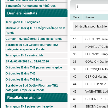
Simultanés Permanents et Fédéraux
Derniers résultats
Place
Joueur
Termignon TH3 originales
14 résultats pour la série 
Muzillac (Billiers) TH2 catégoriel étape de la
Ronde
Carhaix TH2 catégoriel étape de la Ronde
16
GUENEGO Bénéd
Scrabble du Sud Goëlo (Plourhan) TH2
31
HONVAULT Cath
catégoriel étape de la Ronde
35
LEFRANC Franço
Termignon TH3 semi-rapide
SP du 01/09/2025 au 31/07/2026
37
GORLICKI Daniel
Gréoux les Bains TH2 paires semi-rapide
39
LE COSQUER Da
Gréoux les Bains TH5
40
CÉRIOLI Martine
Gréoux les Bains TH3 blitz
44
PETTIT Danièle
Scrabble du Sud Goëlo (Plourhan) TH2
catégoriel étape de la Ronde
45
VANBATTEN Lud
Résultats en attente
46
GUITONNEAU H
Termignon TH2 paires semi-rapide
48
SIBONY Jacquel