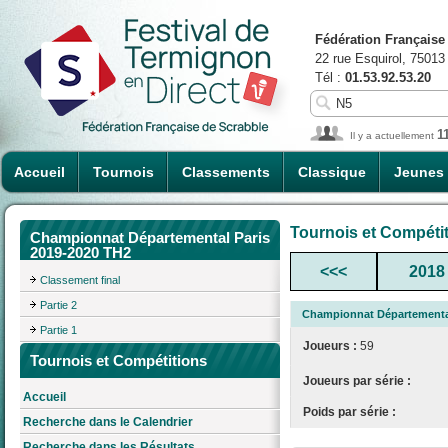
Fédération Française
22 rue Esquirol, 75013
Tél :
01.53.92.53.20
1
Il y a actuellement
Accueil
Tournois
Classements
Classique
Jeunes
Tournois et Compéti
Championnat Départemental Paris
2019-2020 TH2
<<<
2018
Classement final
Partie 2
Championnat Départemental
Partie 1
Joueurs :
59
Tournois et Compétitions
Joueurs par série :
Accueil
Poids par série :
Recherche dans le Calendrier
Recherche dans les Résultats