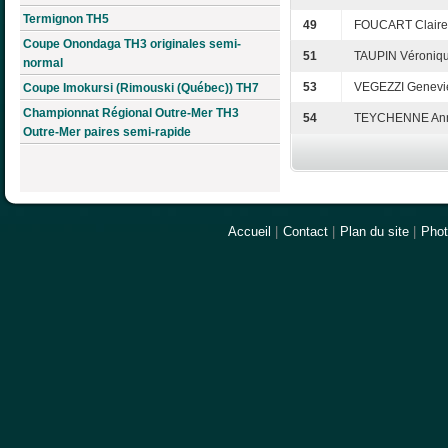
Termignon TH5
49
FOUCART Claire
Coupe Onondaga TH3 originales semi-
51
TAUPIN Véroniq
normal
53
VEGEZZI Genevi
Coupe Imokursi (Rimouski (Québec)) TH7
Championnat Régional Outre-Mer TH3
54
TEYCHENNE An
Outre-Mer paires semi-rapide
Accueil
|
Contact
|
Plan du site
|
Pho