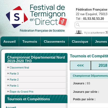
Fédération Française
22 rue Esquirol, 75013
Tél :
01.53.92.53.20
3
Il y a actuellement
Accueil
Tournois
Classements
Classique
Jeunes
Tournois et Compéti
Championnat Départemental Nord
2019-2020 TH3
<<<
2018
Classement final
Partie 3
Championnat Départementa
Partie 2
Joueurs :
93
Partie 1
Étape du Grand Prix
Joueurs par série :
Tournois et Compétitions
Poids par série :
Accueil