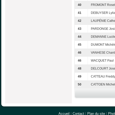
40
FROMONT Rosel
41
DEBUYSER Lyli
42
LAUPÉNIE Cathe
43
PARDONGE Josi
44
DEMANNE Lucil
45
DUMONT Michèl
46
VANHESE Chant
46
WACQUET Paul
48
DELCOURT Jose
49
CATTEAU Fredd
50
CATTOEN Miche
Accueil
|
Contact
|
Plan du site
|
Pho