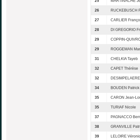
25
MARTINACHE Je
26
RUCKEBUSCH 
27
CARLIER Franço
28
DI GREGORIO Fr
29
COPPIN-QUIVRO
29
ROGGEMAN Mar
31
CHELKIA Tayeb
32
CAPET Thérèse
32
DESIMPELAERE 
34
BOUDEN Patrick
35
CARON Jean-Lo
35
TURIAF Nicole
37
PAGNACCO Bern
38
GRANVILLE Patri
39
LELOIRE Véroni