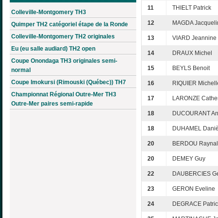
11
THIELT Patrick
Colleville-Montgomery TH3
12
MAGDA Jacqueli
Quimper TH2 catégoriel étape de la Ronde
Colleville-Montgomery TH2 originales
13
VIARD Jeannine
Eu (eu salle audiard) TH2 open
14
DRAUX Michel
Coupe Onondaga TH3 originales semi-
15
BEYLS Benoit
normal
Coupe Imokursi (Rimouski (Québec)) TH7
16
RIQUIER Michell
Championnat Régional Outre-Mer TH3
17
LARONZE Cather
Outre-Mer paires semi-rapide
18
DUCOURANT Ann
18
DUHAMEL Daniè
20
BERDOU Raynal
20
DEMEY Guy
22
DAUBERCIES Ge
23
GERON Eveline
24
DEGRACE Patric