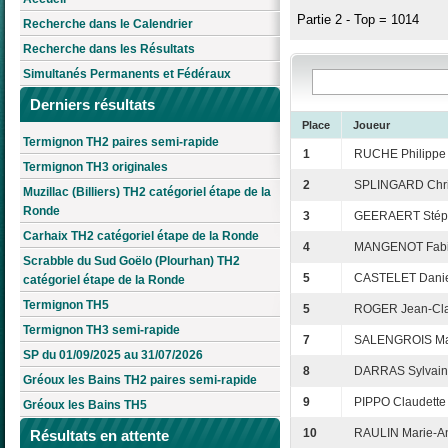
Partie 2 - Top = 1014
Recherche dans le Calendrier
Recherche dans les Résultats
Simultanés Permanents et Fédéraux
Derniers résultats
Place
Joueur
Termignon TH2 paires semi-rapide
1
RUCHE Philippe
Termignon TH3 originales
2
SPLINGARD Chri
Muzillac (Billiers) TH2 catégoriel étape de la
Ronde
3
GEERAERT Stép
Carhaix TH2 catégoriel étape de la Ronde
4
MANGENOT Fab
Scrabble du Sud Goëlo (Plourhan) TH2
5
CASTELET Dani
catégoriel étape de la Ronde
Termignon TH5
5
ROGER Jean-Cl
Termignon TH3 semi-rapide
7
SALENGROIS Ma
SP du 01/09/2025 au 31/07/2026
8
DARRAS Sylvai
Gréoux les Bains TH2 paires semi-rapide
9
PIPPO Claudette
Gréoux les Bains TH5
10
RAULIN Marie-A
Résultats en attente