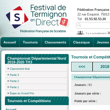
Fédération Française
22 rue Esquirol, 75013
Tél :
01.53.92.53.20
3
Il y a actuellement
Accueil
Tournois
Classements
Classique
Jeunes
Tournois et Compéti
Championnat Départemental Nord
2019-2020 TH3
<<<
2018
Classement final
Partie 3
Championnat Départementa
Partie 2
Joueurs :
93
Partie 1
Étape du Grand Prix
Joueurs par série :
Tournois et Compétitions
Poids par série :
Accueil