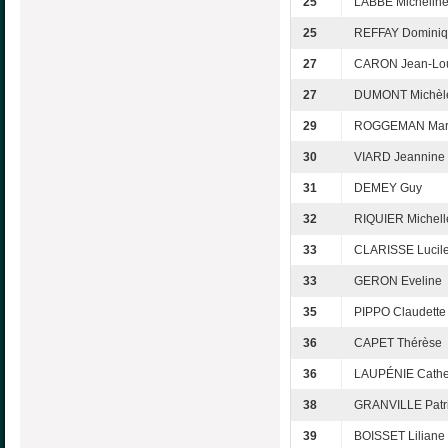
25
LABBÉ Michelin
25
REFFAY Domini
27
CARON Jean-Lo
27
DUMONT Michèl
29
ROGGEMAN Mar
30
VIARD Jeannine
31
DEMEY Guy
32
RIQUIER Michell
33
CLARISSE Lucil
33
GERON Eveline
35
PIPPO Claudette
36
CAPET Thérèse
36
LAUPÉNIE Cathe
38
GRANVILLE Patri
39
BOISSET Liliane