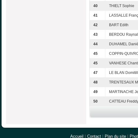
40
THIELT Sophie
41
LASSALLE Franç
42
BART Edith
43
BERDOU Raynal
44
DUHAMEL Daniè
45
COPPIN-QUIVRO
45
VANHESE Chant
47
LE BLAN Domitil
48
TRENTESAUX M
49
MARTINACHE Je
50
CATTEAU Fredd
Accueil
|
Contact
|
Plan du site
|
Pho