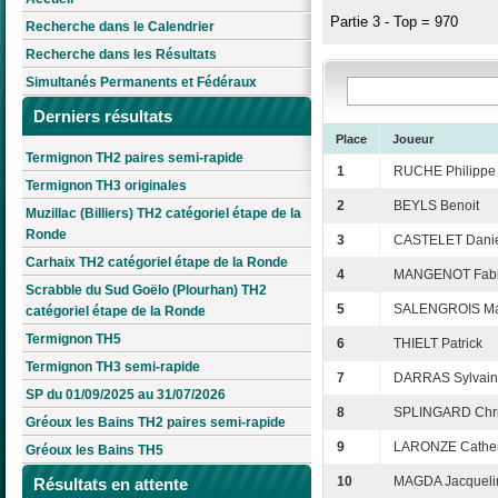
Partie 3 - Top = 970
Recherche dans le Calendrier
Recherche dans les Résultats
Simultanés Permanents et Fédéraux
Derniers résultats
Place
Joueur
Termignon TH2 paires semi-rapide
1
RUCHE Philippe
Termignon TH3 originales
2
BEYLS Benoit
Muzillac (Billiers) TH2 catégoriel étape de la
Ronde
3
CASTELET Dani
Carhaix TH2 catégoriel étape de la Ronde
4
MANGENOT Fab
Scrabble du Sud Goëlo (Plourhan) TH2
5
SALENGROIS Ma
catégoriel étape de la Ronde
Termignon TH5
6
THIELT Patrick
Termignon TH3 semi-rapide
7
DARRAS Sylvai
SP du 01/09/2025 au 31/07/2026
8
SPLINGARD Chri
Gréoux les Bains TH2 paires semi-rapide
9
LARONZE Cather
Gréoux les Bains TH5
10
MAGDA Jacqueli
Résultats en attente