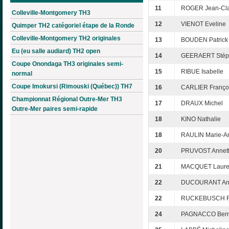
11
ROGER Jean-Cl
Colleville-Montgomery TH3
12
VIENOT Eveline
Quimper TH2 catégoriel étape de la Ronde
Colleville-Montgomery TH2 originales
13
BOUDEN Patrick
Eu (eu salle audiard) TH2 open
14
GEERAERT Stép
Coupe Onondaga TH3 originales semi-
15
RIBUE Isabelle
normal
Coupe Imokursi (Rimouski (Québec)) TH7
16
CARLIER Franço
Championnat Régional Outre-Mer TH3
17
DRAUX Michel
Outre-Mer paires semi-rapide
18
KINO Nathalie
18
RAULIN Marie-A
20
PRUVOST Annet
21
MACQUET Laure
22
DUCOURANT Ann
22
RUCKEBUSCH 
24
PAGNACCO Bern