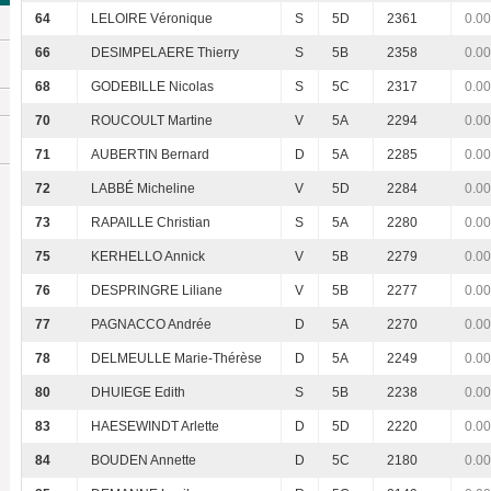
64
LELOIRE Véronique
S
5D
2361
0.00
66
DESIMPELAERE Thierry
S
5B
2358
0.00
68
GODEBILLE Nicolas
S
5C
2317
0.00
70
ROUCOULT Martine
V
5A
2294
0.00
71
AUBERTIN Bernard
D
5A
2285
0.00
72
LABBÉ Micheline
V
5D
2284
0.00
73
RAPAILLE Christian
S
5A
2280
0.00
75
KERHELLO Annick
V
5B
2279
0.00
76
DESPRINGRE Liliane
V
5B
2277
0.00
77
PAGNACCO Andrée
D
5A
2270
0.00
78
DELMEULLE Marie-Thérèse
D
5A
2249
0.00
80
DHUIEGE Edith
S
5B
2238
0.00
83
HAESEWINDT Arlette
D
5D
2220
0.00
84
BOUDEN Annette
D
5C
2180
0.00