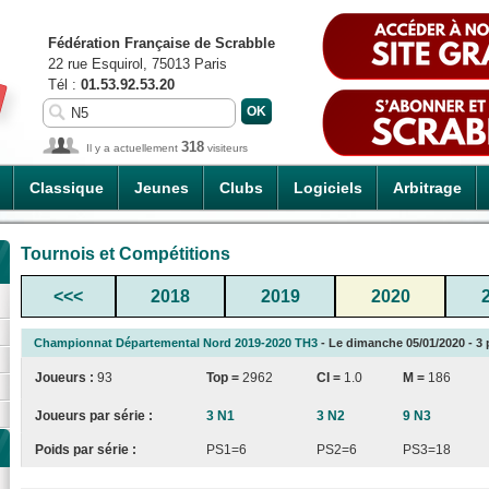
Fédération Française de Scrabble
22 rue Esquirol, 75013 Paris
Tél :
01.53.92.53.20
318
Il y a actuellement
visiteurs
Classique
Jeunes
Clubs
Logiciels
Arbitrage
Tournois et Compétitions
<<<
2018
2019
2020
Championnat Départemental Nord 2019-2020 TH3
- Le dimanche 05/01/2020 - 3 
Joueurs :
93
Top =
2962
CI
=
1.0
M =
186
Joueurs par série :
3 N1
3 N2
9 N3
Poids par série :
PS1=6
PS2=6
PS3=18