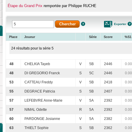
Étape du Grand Prix
remportée par Philippe RUCHE
Exporter
Place
Joueur
Série
Score
%S1
24 résultats pour la série 5
48
CHELKIA Tayeb
V
5B
2446
0.00
48
DI GREGORIO Franck
S
5C
2446
0.00
53
CATTEAU Freddy
V
5B
2418
0.00
55
DEGRACE Patricia
S
5B
2407
0.00
57
LEFEBVRE Anne-Marie
V
5A
2392
0.00
57
NIMAL Odette
R
5A
2392
0.00
60
PARDONGE Josianne
V
5A
2382
0.00
63
THIELT Sophie
S
5B
2362
0.00