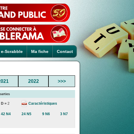
e-Scrabble
Ma fiche
Contact
2021
2022
>>>
parties
Caractéristiques
D =
2
42 N4
24 N5
9 N6
3 N7