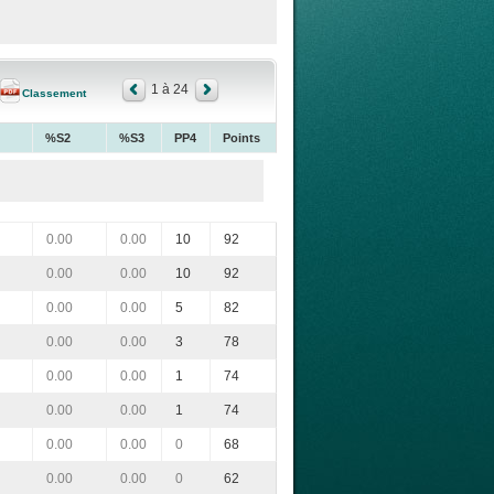
1 à 24
Classement
%S2
%S3
PP4
Points
0.00
0.00
10
92
0.00
0.00
10
92
0.00
0.00
5
82
0.00
0.00
3
78
0.00
0.00
1
74
0.00
0.00
1
74
0.00
0.00
0
68
0.00
0.00
0
62