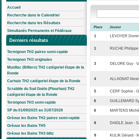
Accueil
Recherche dans le Calendrier
Recherche dans les Résultats
Place
Joueur
Simultanés Permanents et Fédéraux
1
LEVOYER Domin
Derniers résultats
1
RUCHE Philippe
Termignon TH2 paires semi-rapide
Termignon TH3 originales
3
DELORE Guy - V
Muzillac (Billiers) TH2 catégoriel étape de la
Ronde
4
ALLAGNAT Alexis
Carhaix TH2 catégoriel étape de la Ronde
Scrabble du Sud Goëlo (Plourhan) TH2
5
CERF Sophie - 
catégoriel étape de la Ronde
6
GUILLEMARD Syl
Termignon TH3 semi-rapide
SP du 01/09/2025 au 31/07/2026
6
MARTENS Michèl
Gréoux les Bains TH2 paires semi-rapide
8
DAIGLE Jean - 
Gréoux les Bains TH5
Gréoux les Bains TH3 blitz
9
KULIK Gérard -