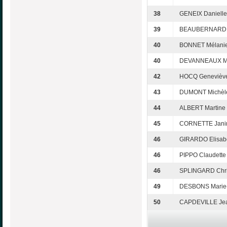
38
GENEIX Danielle
39
BEAUBERNARD So
40
BONNET Mélanie
40
DEVANNEAUX Mic
42
HOCQ Geneviève
43
DUMONT Michèle
44
ALBERT Martine 
45
CORNETTE Janin
46
GIRARDO Elisabe
46
PIPPO Claudette
46
SPLINGARD Chri
49
DESBONS Marie-F
50
CAPDEVILLE Jea