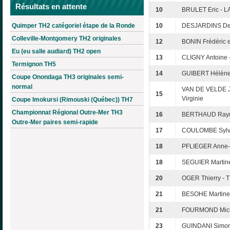
Résultats en attente
10
BRULET Eric - 
Quimper TH2 catégoriel étape de la Ronde
10
DESJARDINS Den
Colleville-Montgomery TH2 originales
12
BONIN Frédéric e
Eu (eu salle audiard) TH2 open
13
CLIGNY Antoine 
Termignon TH5
14
GUIBERT Hélèn
Coupe Onondaga TH3 originales semi-
normal
VAN DE VELDE J
15
Virginie
Coupe Imokursi (Rimouski (Québec)) TH7
Championnat Régional Outre-Mer TH3
16
BERTHAUD Raym
Outre-Mer paires semi-rapide
17
COULOMBE Sylva
18
PFLIEGER Anne-
18
SEGUIER Martine
20
OGER Thierry -
21
BESOHE Martine
21
FOURMOND Miche
23
GUINDANI Simon