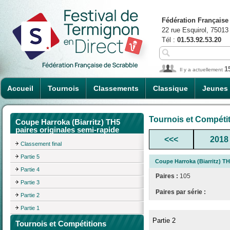
Fédération Française
22 rue Esquirol, 75013
Tél :
01.53.92.53.20
1
Il y a actuellement
Accueil
Tournois
Classements
Classique
Jeunes
Tournois et Compéti
Coupe Harroka (Biarritz) TH5
paires originales semi-rapide
<<<
2018
Classement final
Partie 5
Coupe Harroka (Biarritz) TH
Partie 4
Paires :
105
Partie 3
Paires par série :
Partie 2
Partie 1
Partie 2
Tournois et Compétitions