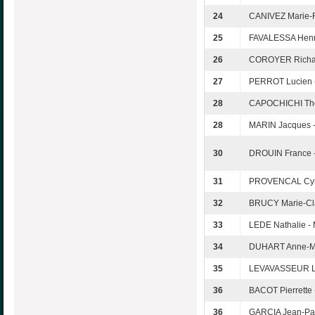
24
CANIVEZ Marie-F
25
FAVALESSA Henri
26
COROYER Richar
27
PERROT Lucien 
28
CAPOCHICHI Tho
28
MARIN Jacques -
30
DROUIN France -
31
PROVENCAL Cyril
32
BRUCY Marie-Cl
33
LEDE Nathalie -
34
DUHART Anne-Mar
35
LEVAVASSEUR La
36
BACOT Pierrette
36
GARCIA Jean-Pau