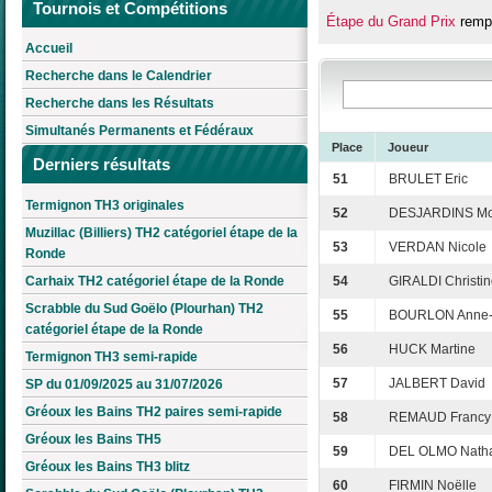
Tournois et Compétitions
Étape du Grand Prix
remp
Accueil
Recherche dans le Calendrier
Recherche dans les Résultats
Simultanés Permanents et Fédéraux
Place
Joueur
Derniers résultats
51
BRULET Eric
Termignon TH3 originales
52
DESJARDINS Mo
Muzillac (Billiers) TH2 catégoriel étape de la
53
VERDAN Nicole
Ronde
Carhaix TH2 catégoriel étape de la Ronde
54
GIRALDI Christi
Scrabble du Sud Goëlo (Plourhan) TH2
55
BOURLON Anne-
catégoriel étape de la Ronde
56
HUCK Martine
Termignon TH3 semi-rapide
57
JALBERT David
SP du 01/09/2025 au 31/07/2026
Gréoux les Bains TH2 paires semi-rapide
58
REMAUD Francy
Gréoux les Bains TH5
59
DEL OLMO Natha
Gréoux les Bains TH3 blitz
60
FIRMIN Noëlle