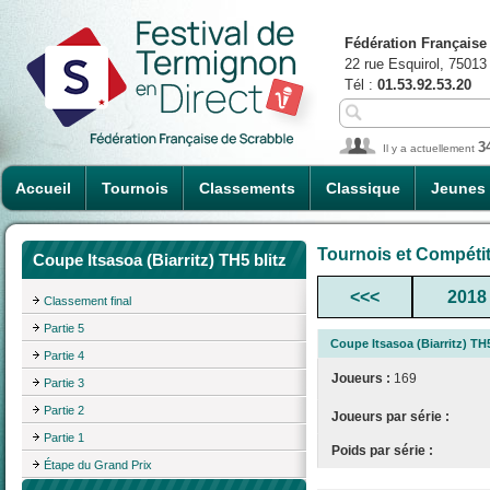
Fédération Française
22 rue Esquirol, 75013
Tél :
01.53.92.53.20
3
Il y a actuellement
Accueil
Tournois
Classements
Classique
Jeunes
Tournois et Compéti
Coupe Itsasoa (Biarritz) TH5 blitz
<<<
2018
Classement final
Partie 5
Coupe Itsasoa (Biarritz) TH5
Partie 4
Joueurs :
169
Partie 3
Partie 2
Joueurs par série :
Partie 1
Poids par série :
Étape du Grand Prix