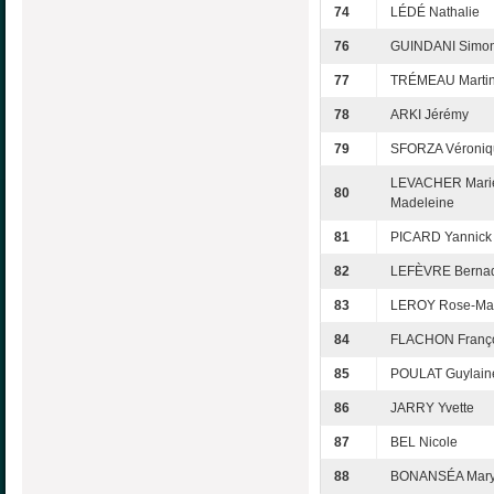
74
LÉDÉ Nathalie
76
GUINDANI Simo
77
TRÉMEAU Marti
78
ARKI Jérémy
79
SFORZA Véroniq
LEVACHER Mari
80
Madeleine
81
PICARD Yannick
82
LEFÈVRE Bernad
83
LEROY Rose-Ma
84
FLACHON Franç
85
POULAT Guylain
86
JARRY Yvette
87
BEL Nicole
88
BONANSÉA Mar