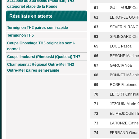
Scrabble du Sud Goëlo (Plourhan) TH2
catégoriel étape de la Ronde
61
GUILLAUME Cor
Résultats en attente
62
LEROY-LE GOFF
63
SEVERIN-RANCE
Termignon TH2 paires semi-rapide
Termignon TH5
63
SPLINGARD Chri
Coupe Onondaga TH3 originales semi-
65
LUCE Pascal
normal
66
BESOHE Martine
Coupe Imokursi (Rimouski (Québec)) TH7
Championnat Régional Outre-Mer TH3
67
GARCIA Noa
Outre-Mer paires semi-rapide
68
BONNET Mélani
69
ROSE Fabienne
70
LEFORT Christia
71
JEZOUIN Marie-
72
EL MEJDOUB Th
73
LARONZE Cather
74
FERRAND Gérar