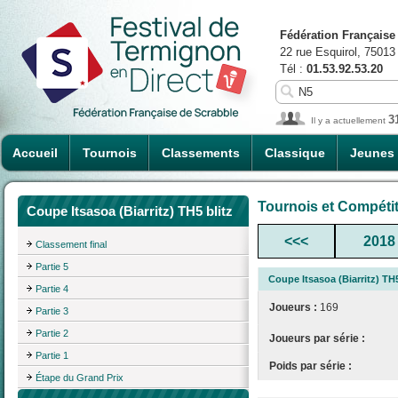
Fédération Française
22 rue Esquirol, 75013
Tél :
01.53.92.53.20
3
Il y a actuellement
Accueil
Tournois
Classements
Classique
Jeunes
Tournois et Compéti
Coupe Itsasoa (Biarritz) TH5 blitz
<<<
2018
Classement final
Partie 5
Coupe Itsasoa (Biarritz) TH5
Partie 4
Joueurs :
169
Partie 3
Partie 2
Joueurs par série :
Partie 1
Poids par série :
Étape du Grand Prix