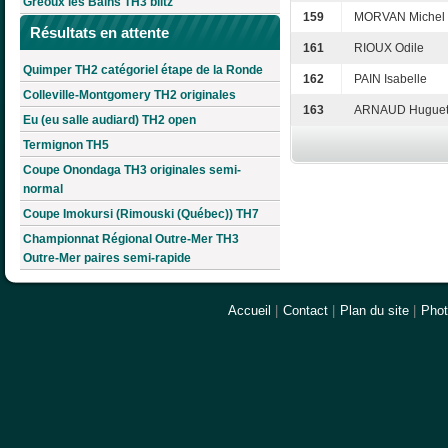
Gréoux les Bains TH3 blitz
159
MORVAN Michel
Résultats en attente
161
RIOUX Odile
Quimper TH2 catégoriel étape de la Ronde
162
PAIN Isabelle
Colleville-Montgomery TH2 originales
163
ARNAUD Huguet
Eu (eu salle audiard) TH2 open
Termignon TH5
Coupe Onondaga TH3 originales semi-
normal
Coupe Imokursi (Rimouski (Québec)) TH7
Championnat Régional Outre-Mer TH3
Outre-Mer paires semi-rapide
Accueil
|
Contact
|
Plan du site
|
Pho