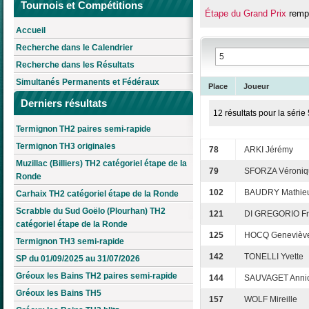
Tournois et Compétitions
Étape du Grand Prix
remp
Accueil
Recherche dans le Calendrier
Recherche dans les Résultats
Simultanés Permanents et Fédéraux
Place
Joueur
Derniers résultats
12 résultats pour la série 
Termignon TH2 paires semi-rapide
Termignon TH3 originales
78
ARKI Jérémy
Muzillac (Billiers) TH2 catégoriel étape de la
79
SFORZA Véroniq
Ronde
102
BAUDRY Mathie
Carhaix TH2 catégoriel étape de la Ronde
Scrabble du Sud Goëlo (Plourhan) TH2
121
DI GREGORIO Fr
catégoriel étape de la Ronde
125
HOCQ Genevièv
Termignon TH3 semi-rapide
142
TONELLI Yvette
SP du 01/09/2025 au 31/07/2026
Gréoux les Bains TH2 paires semi-rapide
144
SAUVAGET Anni
Gréoux les Bains TH5
157
WOLF Mireille