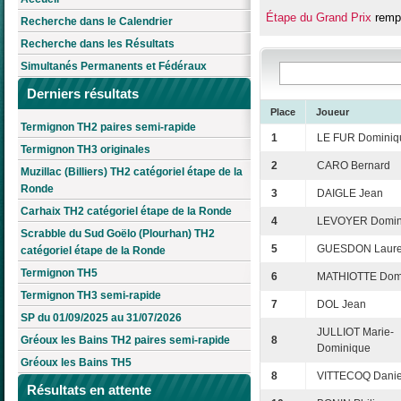
Étape du Grand Prix
rempo
Recherche dans le Calendrier
Recherche dans les Résultats
Simultanés Permanents et Fédéraux
Derniers résultats
Place
Joueur
Termignon TH2 paires semi-rapide
1
LE FUR Dominiq
Termignon TH3 originales
2
CARO Bernard
Muzillac (Billiers) TH2 catégoriel étape de la
Ronde
3
DAIGLE Jean
Carhaix TH2 catégoriel étape de la Ronde
4
LEVOYER Domin
Scrabble du Sud Goëlo (Plourhan) TH2
5
GUESDON Laure
catégoriel étape de la Ronde
Termignon TH5
6
MATHIOTTE Dom
Termignon TH3 semi-rapide
7
DOL Jean
SP du 01/09/2025 au 31/07/2026
JULLIOT Marie-
Gréoux les Bains TH2 paires semi-rapide
8
Dominique
Gréoux les Bains TH5
8
VITTECOQ Danie
Résultats en attente