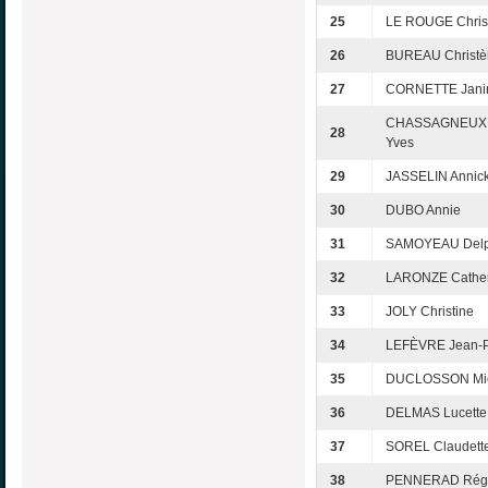
25
LE ROUGE Chris
26
BUREAU Christè
27
CORNETTE Jani
CHASSAGNEUX 
28
Yves
29
JASSELIN Annic
30
DUBO Annie
31
SAMOYEAU Delp
32
LARONZE Cather
33
JOLY Christine
34
LEFÈVRE Jean-P
35
DUCLOSSON Mi
36
DELMAS Lucette
37
SOREL Claudett
38
PENNERAD Rég