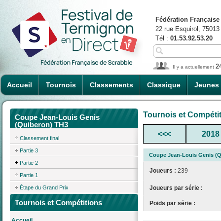
Fédération Française
22 rue Esquirol, 75013
Tél :
01.53.92.53.20
2
Il y a actuellement
Accueil
Tournois
Classements
Classique
Jeunes
Tournois et Compéti
Coupe Jean-Louis Genis
(Quiberon) TH3
<<<
2018
Classement final
Partie 3
Coupe Jean-Louis Genis (Q
Partie 2
Joueurs :
239
Partie 1
Étape du Grand Prix
Joueurs par série :
Tournois et Compétitions
Poids par série :
Accueil