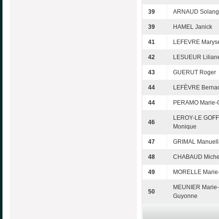
39
ARNAUD Solang
39
HAMEL Janick
41
LEFEVRE Marys
42
LESUEUR Lilian
43
GUERUT Roger
44
LEFÈVRE Bernad
44
PERAMO Marie-C
LEROY-LE GOFF
46
Monique
47
GRIMAL Manuell
48
CHABAUD Miche
49
MORELLE Marie-
MEUNIER Marie-
50
Guyonne