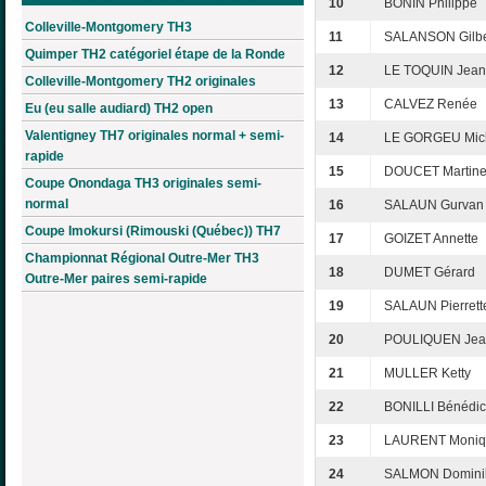
10
BONIN Philippe
Colleville-Montgomery TH3
11
SALANSON Gilbe
Quimper TH2 catégoriel étape de la Ronde
12
LE TOQUIN Jean
Colleville-Montgomery TH2 originales
13
CALVEZ Renée
Eu (eu salle audiard) TH2 open
Valentigney TH7 originales normal + semi-
14
LE GORGEU Mic
rapide
15
DOUCET Martin
Coupe Onondaga TH3 originales semi-
normal
16
SALAUN Gurvan
Coupe Imokursi (Rimouski (Québec)) TH7
17
GOIZET Annette
Championnat Régional Outre-Mer TH3
18
DUMET Gérard
Outre-Mer paires semi-rapide
19
SALAUN Pierrett
20
POULIQUEN Jean
21
MULLER Ketty
22
BONILLI Bénédic
23
LAURENT Moniq
24
SALMON Domini