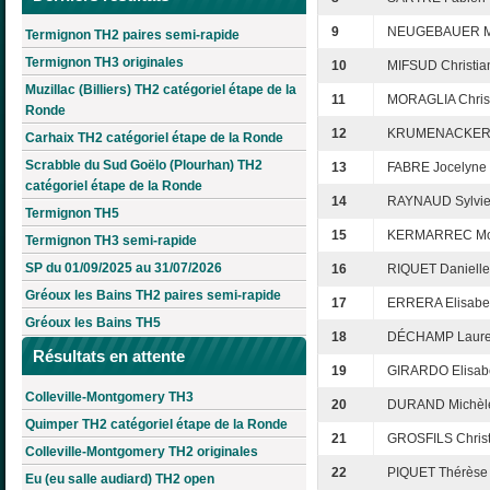
9
NEUGEBAUER M
Termignon TH2 paires semi-rapide
Termignon TH3 originales
10
MIFSUD Christia
Muzillac (Billiers) TH2 catégoriel étape de la
11
MORAGLIA Chris
Ronde
12
KRUMENACKER C
Carhaix TH2 catégoriel étape de la Ronde
Scrabble du Sud Goëlo (Plourhan) TH2
13
FABRE Jocelyne
catégoriel étape de la Ronde
14
RAYNAUD Sylvi
Termignon TH5
15
KERMARREC Mo
Termignon TH3 semi-rapide
SP du 01/09/2025 au 31/07/2026
16
RIQUET Danielle
Gréoux les Bains TH2 paires semi-rapide
17
ERRERA Elisabe
Gréoux les Bains TH5
18
DÉCHAMP Laur
Résultats en attente
19
GIRARDO Elisab
Colleville-Montgomery TH3
20
DURAND Michèl
Quimper TH2 catégoriel étape de la Ronde
21
GROSFILS Chris
Colleville-Montgomery TH2 originales
22
PIQUET Thérèse
Eu (eu salle audiard) TH2 open