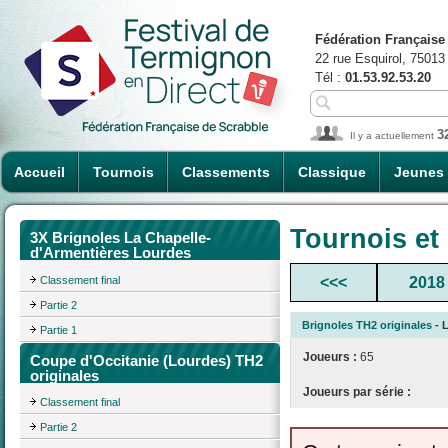
Fédération Française
22 rue Esquirol, 75013
Tél :
01.53.92.53.20
3
Il y a actuellement
Accueil
Tournois
Classements
Classique
Jeunes
Tournois et
3X Brignoles La Chapelle-
d'Armentières Lourdes
Classement final
<<<
2018
Partie 2
Brignoles TH2 originales
- L
Partie 1
Joueurs :
65
Coupe d'Occitanie (Lourdes) TH2
originales
Joueurs par série :
Classement final
Partie 2