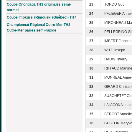
Coupe Onondaga TH3 originales semi-
23
TONDU Guy
normal
24
PFLIEGER Anne-
Coupe Imokursi (Rimouski (Québec)) TH7
25
MIRONNEAU Maur
Championnat Régional Outre-Mer TH3
Outre-Mer paires semi-rapide
26
PELLEGRINO Gil
27
IMBERT Françoi
28
WITZ Joseph
29
HAUW Thierry
30
RIFFAUD Martin
31
MONREAL Anne-
32
GIRARD Christin
32
SUSCHETET Chri
34
LA IACONA Lucet
35
BERGOT Armelle
36
GEBELIN Maryv