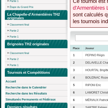
Ce tournoi est 
Partie 1
d'Armentières 
Étape du Grand Prix
sont calculés 
La Chapelle-d'Armentières TH2
originales
les tournois ind
Classement final
Partie 2
Partie 1
Brignoles TH2 originales
Place
Joueur
Classement final
1
PEPINO Régis
Partie 2
2
DELAVELLE Cha
Partie 1
3
HOURTAL Brigitt
Tournois et Compétitions
4
BOUZINAC Roze
Accueil
5
RIPONI Eric
Recherche dans le Calendrier
6
LAMORET Christ
Recherche dans les Résultats
Simultanés Permanents et Fédéraux
6
MÉRIAUX Patric
Derniers résultats
8
SARTRE Fabien