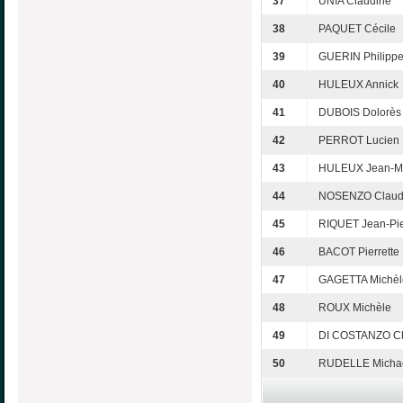
37
UNIA Claudine
38
PAQUET Cécile
39
GUERIN Philipp
40
HULEUX Annick
41
DUBOIS Dolorès
42
PERROT Lucien
43
HULEUX Jean-M
44
NOSENZO Clau
45
RIQUET Jean-Pie
46
BACOT Pierrette
47
GAGETTA Michèl
48
ROUX Michèle
49
DI COSTANZO Ch
50
RUDELLE Michaë