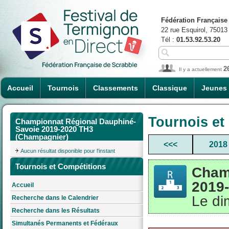
Fédération Française
22 rue Esquirol, 75013
Tél :
01.53.92.53.20
2
Il y a actuellement
Accueil
Tournois
Classements
Classique
Jeunes
Tournois et
Championnat Régional Dauphiné-
Savoie 2019-2020 TH3
(Champagnier)
<<<
2018
Aucun résultat disponible pour l'instant
Tournois et Compétitions
Cham
2019
Accueil
Le di
Recherche dans le Calendrier
Recherche dans les Résultats
Simultanés Permanents et Fédéraux