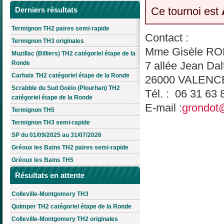
Ce tournoi est
Derniers résultats
Termignon TH2 paires semi-rapide
Contact :
Termignon TH3 originales
Mme Gisèle R
Muzillac (Billiers) TH2 catégoriel étape de la
Ronde
7 allée Jean Dal
Carhaix TH2 catégoriel étape de la Ronde
26000 VALENC
Scrabble du Sud Goëlo (Plourhan) TH2
Tél. : 06 31 63 
catégoriel étape de la Ronde
E-mail :
grondot@
Termignon TH5
Termignon TH3 semi-rapide
SP du 01/09/2025 au 31/07/2026
Gréoux les Bains TH2 paires semi-rapide
Gréoux les Bains TH5
Résultats en attente
Colleville-Montgomery TH3
Quimper TH2 catégoriel étape de la Ronde
Colleville-Montgomery TH2 originales