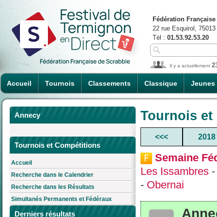
Fédération Française
22 rue Esquirol, 75013
Tél :
01.53.92.53.20
2
Il y a actuellement
Accueil
Tournois
Classements
Classique
Jeunes
Tournois et
Annecy
<<<
2018
Tournois et Compétitions
Semaine Féd
Accueil
Les Issambres
Recherche dans le Calendrier
-
Obernai
Recherche dans les Résultats
Simultanés Permanents et Fédéraux
Anne
Derniers résultats