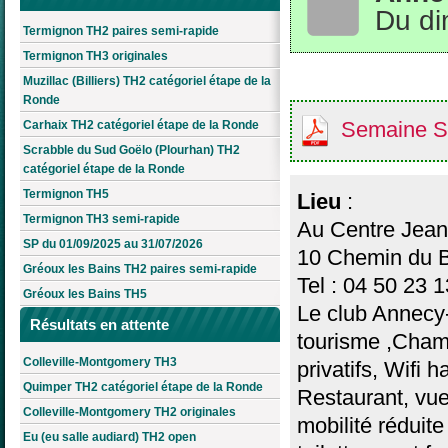
Du di
Termignon TH2 paires semi-rapide
Termignon TH3 originales
Muzillac (Billiers) TH2 catégoriel étape de la
Ronde
Semaine S
Carhaix TH2 catégoriel étape de la Ronde
Scrabble du Sud Goëlo (Plourhan) TH2
catégoriel étape de la Ronde
Termignon TH5
Lieu
:
Termignon TH3 semi-rapide
Au Centre Jean 
SP du 01/09/2025 au 31/07/2026
10 Chemin du B
Gréoux les Bains TH2 paires semi-rapide
Tel : 04 50 23 
Gréoux les Bains TH5
Le club Annecy-
Résultats en attente
tourisme ,Cham
Colleville-Montgomery TH3
privatifs, Wifi h
Quimper TH2 catégoriel étape de la Ronde
Restaurant, vu
Colleville-Montgomery TH2 originales
mobilité réduite 
Eu (eu salle audiard) TH2 open