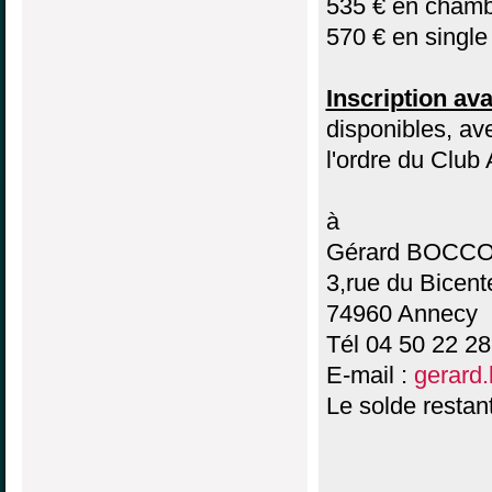
535 € en chamb
570 € en single
Inscription ava
disponibles, a
l'ordre du Club
à
Gérard BOCC
3,rue du Bicent
74960 Annecy
Tél 04 50 22 28
E-mail :
gerard.
Le solde restan