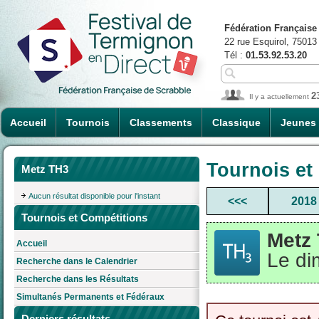
Fédération Française
22 rue Esquirol, 75013
Tél :
01.53.92.53.20
2
Il y a actuellement
Accueil
Tournois
Classements
Classique
Jeunes
Tournois et
Metz TH3
Aucun résultat disponible pour l'instant
<<<
2018
Tournois et Compétitions
Metz
Accueil
Le di
Recherche dans le Calendrier
Recherche dans les Résultats
Simultanés Permanents et Fédéraux
Derniers résultats