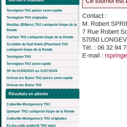
Ce tournoi est
Termignon TH2 paires semi-rapide
Contact :
Termignon TH3 originales
M. Robert SPR
Muzillac (Billiers) TH2 catégoriel étape de la
Ronde
7 Rue Robert 
Carhaix TH2 catégoriel étape de la Ronde
57050 LONGEV
Scrabble du Sud Goëlo (Plourhan) TH2
Tél. : 06 32 94 
catégoriel étape de la Ronde
E-mail :
rspring
Termignon TH5
Termignon TH3 semi-rapide
SP du 01/09/2025 au 31/07/2026
Gréoux les Bains TH2 paires semi-rapide
Gréoux les Bains TH5
Résultats en attente
Colleville-Montgomery TH3
Quimper TH2 catégoriel étape de la Ronde
Colleville-Montgomery TH2 originales
Eu (eu salle audiard) TH2 open