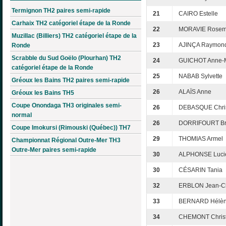
Termignon TH2 paires semi-rapide
21
CAIRO Estelle
Carhaix TH2 catégoriel étape de la Ronde
22
MORAVIE Rosem
Muzillac (Billiers) TH2 catégoriel étape de la
23
AJINÇA Raymon
Ronde
Scrabble du Sud Goëlo (Plourhan) TH2
24
GUICHOT Anne-
catégoriel étape de la Ronde
25
NABAB Sylvette
Gréoux les Bains TH2 paires semi-rapide
26
ALAÏS Anne
Gréoux les Bains TH5
Coupe Onondaga TH3 originales semi-
26
DEBASQUE Chris
normal
26
DORRIFOURT B
Coupe Imokursi (Rimouski (Québec)) TH7
29
THOMIAS Armel
Championnat Régional Outre-Mer TH3
Outre-Mer paires semi-rapide
30
ALPHONSE Luci
30
CÉSARIN Tania
32
ERBLON Jean-C
33
BERNARD Hélè
34
CHEMONT Christ