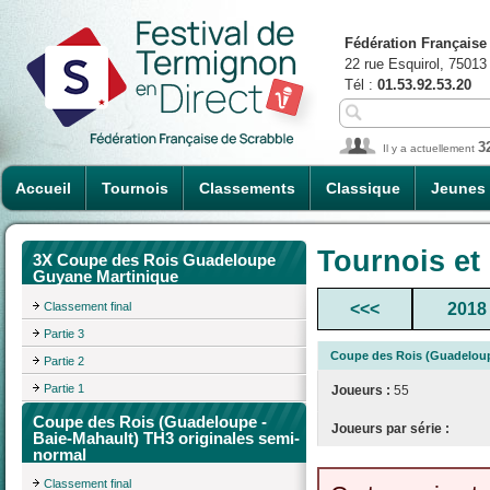
Fédération Française
22 rue Esquirol, 75013
Tél :
01.53.92.53.20
3
Il y a actuellement
Accueil
Tournois
Classements
Classique
Jeunes
Tournois et
3X Coupe des Rois Guadeloupe
Guyane Martinique
Classement final
<<<
2018
Partie 3
Coupe des Rois (Guadeloupe
Partie 2
Partie 1
Joueurs :
55
Coupe des Rois (Guadeloupe -
Joueurs par série :
Baie-Mahault) TH3 originales semi-
normal
Classement final