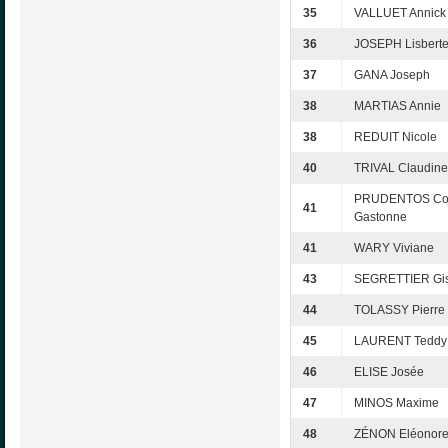
35
VALLUET Annick
36
JOSEPH Lisbert
37
GANA Joseph
38
MARTIAS Annie
38
REDUIT Nicole
40
TRIVAL Claudine
PRUDENTOS Cor
41
Gastonne
41
WARY Viviane
43
SEGRETTIER Gis
44
TOLASSY Pierre
45
LAURENT Teddy
46
ELISE Josée
47
MINOS Maxime
48
ZÉNON Eléonor