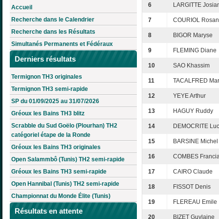
6
LARGITTE Josia
Accueil
Recherche dans le Calendrier
7
COURIOL Rosan
Recherche dans les Résultats
8
BIGOR Maryse
Simultanés Permanents et Fédéraux
9
FLEMING Diane
Derniers résultats
10
SAO Khassim
Termignon TH3 originales
11
TACALFRED Mari
Termignon TH3 semi-rapide
12
YEYE Arthur
SP du 01/09/2025 au 31/07/2026
13
HAGUY Ruddy
Gréoux les Bains TH3 blitz
Scrabble du Sud Goëlo (Plourhan) TH2
14
DEMOCRITE Luc
catégoriel étape de la Ronde
15
BARSINE Michel
Gréoux les Bains TH3 originales
16
COMBES Franci
Open Salammbô (Tunis) TH2 semi-rapide
Gréoux les Bains TH3 semi-rapide
17
CAIRO Claude
Open Hannibal (Tunis) TH2 semi-rapide
18
FISSOT Denis
Championnat du Monde Élite (Tunis)
19
FLEREAU Emile
Résultats en attente
20
BIZET Guylaine