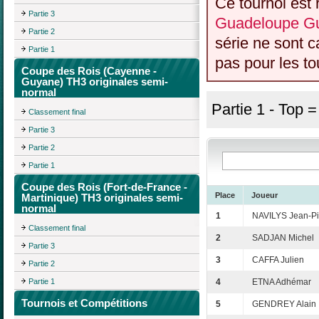
Ce tournoi est 
Partie 3
Guadeloupe Gu
Partie 2
série ne sont 
Partie 1
pas pour les to
Coupe des Rois (Cayenne -
Guyane) TH3 originales semi-
normal
Partie 1 - Top 
Classement final
Partie 3
Partie 2
Partie 1
Coupe des Rois (Fort-de-France -
Place
Joueur
Martinique) TH3 originales semi-
normal
1
NAVILYS Jean-Pi
Classement final
2
SADJAN Michel
Partie 3
3
CAFFA Julien
Partie 2
Partie 1
4
ETNA Adhémar
Tournois et Compétitions
5
GENDREY Alain