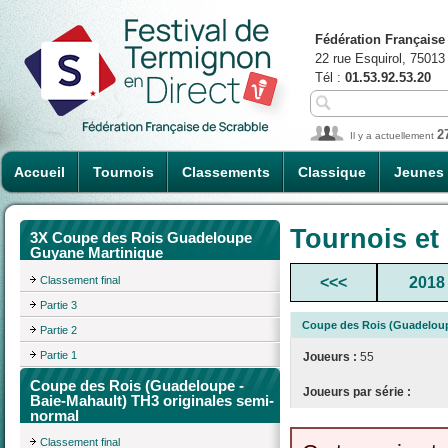
Fédération Française
22 rue Esquirol, 75013
Tél :
01.53.92.53.20
2
Il y a actuellement
Accueil
Tournois
Classements
Classique
Jeunes
Tournois et
3X Coupe des Rois Guadeloupe
Guyane Martinique
Classement final
<<<
2018
Partie 3
Coupe des Rois (Guadeloupe
Partie 2
Partie 1
Joueurs :
55
Coupe des Rois (Guadeloupe -
Joueurs par série :
Baie-Mahault) TH3 originales semi-
normal
Classement final