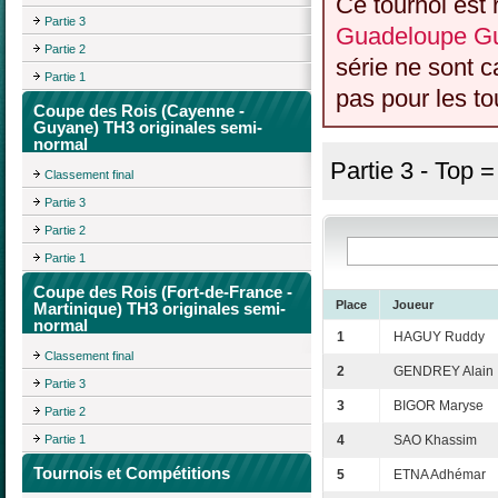
Ce tournoi est 
Partie 3
Guadeloupe Gu
Partie 2
série ne sont 
Partie 1
pas pour les to
Coupe des Rois (Cayenne -
Guyane) TH3 originales semi-
normal
Partie 3 - Top 
Classement final
Partie 3
Partie 2
Partie 1
Coupe des Rois (Fort-de-France -
Place
Joueur
Martinique) TH3 originales semi-
normal
1
HAGUY Ruddy
Classement final
2
GENDREY Alain
Partie 3
3
BIGOR Maryse
Partie 2
Partie 1
4
SAO Khassim
Tournois et Compétitions
5
ETNA Adhémar