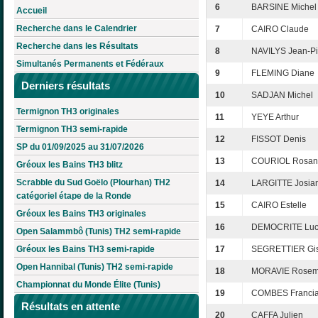
6
BARSINE Michel
Accueil
Recherche dans le Calendrier
7
CAIRO Claude
Recherche dans les Résultats
8
NAVILYS Jean-Pi
Simultanés Permanents et Fédéraux
9
FLEMING Diane
Derniers résultats
10
SADJAN Michel
Termignon TH3 originales
11
YEYE Arthur
Termignon TH3 semi-rapide
12
FISSOT Denis
SP du 01/09/2025 au 31/07/2026
13
COURIOL Rosan
Gréoux les Bains TH3 blitz
Scrabble du Sud Goëlo (Plourhan) TH2
14
LARGITTE Josia
catégoriel étape de la Ronde
15
CAIRO Estelle
Gréoux les Bains TH3 originales
16
DEMOCRITE Luc
Open Salammbô (Tunis) TH2 semi-rapide
Gréoux les Bains TH3 semi-rapide
17
SEGRETTIER Gis
Open Hannibal (Tunis) TH2 semi-rapide
18
MORAVIE Rosem
Championnat du Monde Élite (Tunis)
19
COMBES Franci
Résultats en attente
20
CAFFA Julien