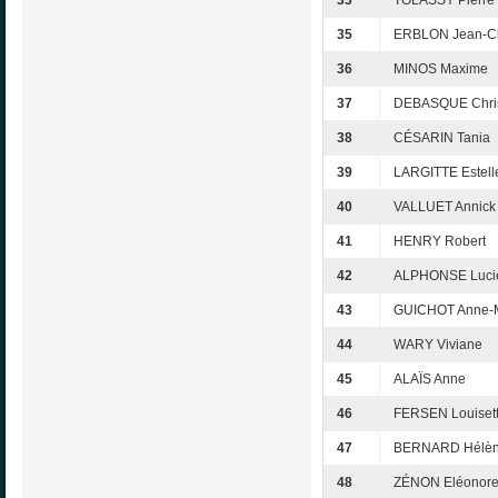
33
TOLASSY Pierre
35
ERBLON Jean-C
36
MINOS Maxime
37
DEBASQUE Chris
38
CÉSARIN Tania
39
LARGITTE Estell
40
VALLUET Annick
41
HENRY Robert
42
ALPHONSE Luci
43
GUICHOT Anne-
44
WARY Viviane
45
ALAÏS Anne
46
FERSEN Louiset
47
BERNARD Hélè
48
ZÉNON Eléonor