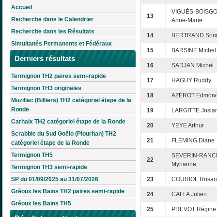
Accueil
VIGUÈS-BOISG
13
Recherche dans le Calendrier
Anne-Marie
Recherche dans les Résultats
14
BERTRAND Son
Simultanés Permanents et Fédéraux
15
BARSINE Michel
Derniers résultats
16
SADJAN Michel
Termignon TH2 paires semi-rapide
17
HAGUY Ruddy
Termignon TH3 originales
18
AZÉROT Edmon
Muzillac (Billiers) TH2 catégoriel étape de la
Ronde
19
LARGITTE Josia
Carhaix TH2 catégoriel étape de la Ronde
20
YEYE Arthur
Scrabble du Sud Goëlo (Plourhan) TH2
21
FLEMING Diane
catégoriel étape de la Ronde
Termignon TH5
SEVERIN-RANC
22
Myrianne
Termignon TH3 semi-rapide
SP du 01/09/2025 au 31/07/2026
23
COURIOL Rosan
Gréoux les Bains TH2 paires semi-rapide
24
CAFFA Julien
Gréoux les Bains TH5
25
PREVOT Régine