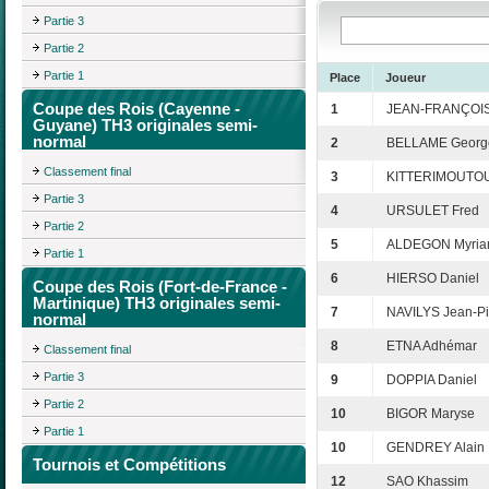
Partie 3
Partie 2
Partie 1
Place
Joueur
Coupe des Rois (Cayenne -
1
JEAN-FRANÇOIS
Guyane) TH3 originales semi-
normal
2
BELLAME Georg
Classement final
3
KITTERIMOUTOU
Partie 3
4
URSULET Fred
Partie 2
5
ALDEGON Myri
Partie 1
6
HIERSO Daniel
Coupe des Rois (Fort-de-France -
Martinique) TH3 originales semi-
7
NAVILYS Jean-Pi
normal
8
ETNA Adhémar
Classement final
Partie 3
9
DOPPIA Daniel
Partie 2
10
BIGOR Maryse
Partie 1
10
GENDREY Alain
Tournois et Compétitions
12
SAO Khassim