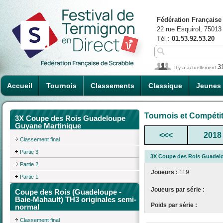
Fédération Française
22 rue Esquirol, 75013
Tél :
01.53.92.53.20
3
Il y a actuellement
Accueil
Tournois
Classements
Classique
Jeunes
Tournois et Compéti
3X Coupe des Rois Guadeloupe
Guyane Martinique
<<<
2018
Classement final
Partie 3
3X Coupe des Rois Guadel
Partie 2
Joueurs :
119
Partie 1
Joueurs par série :
Coupe des Rois (Guadeloupe -
Baie-Mahault) TH3 originales semi-
Poids par série :
normal
Classement final