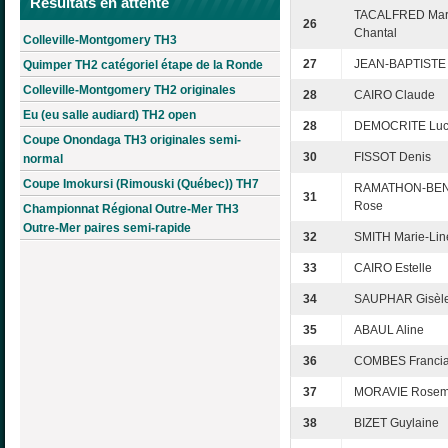
Résultats en attente
TACALFRED Mar
26
Chantal
Colleville-Montgomery TH3
27
JEAN-BAPTISTE
Quimper TH2 catégoriel étape de la Ronde
Colleville-Montgomery TH2 originales
28
CAIRO Claude
Eu (eu salle audiard) TH2 open
28
DEMOCRITE Luc
Coupe Onondaga TH3 originales semi-
30
FISSOT Denis
normal
Coupe Imokursi (Rimouski (Québec)) TH7
RAMATHON-BEN
31
Rose
Championnat Régional Outre-Mer TH3
Outre-Mer paires semi-rapide
32
SMITH Marie-Lin
33
CAIRO Estelle
34
SAUPHAR Gisèl
35
ABAUL Aline
36
COMBES Franci
37
MORAVIE Rosem
38
BIZET Guylaine