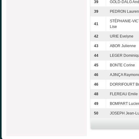
39
GOLD-DALG And
39
PEDRON Lauren
STÉPHANIE-VIC
41
Lise
42
URIE Evelyne
43
ABOR Julienne
44
LEGER Dominiq
45
BONTE Corine
46
AJINÇA Raymon
46
DORRIFOURT B
48
FLEREAU Emile
49
BOMPART Lucie
50
JOSEPH Jean-L