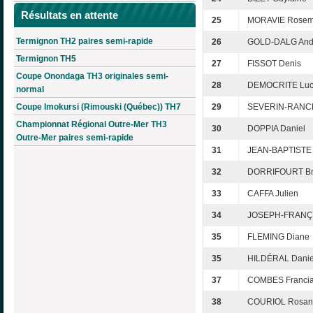
Résultats en attente
25
MORAVIE Rosem
Termignon TH2 paires semi-rapide
26
GOLD-DALG And
Termignon TH5
27
FISSOT Denis
Coupe Onondaga TH3 originales semi-
28
DEMOCRITE Luc
normal
Coupe Imokursi (Rimouski (Québec)) TH7
29
SEVERIN-RANCE
Championnat Régional Outre-Mer TH3
30
DOPPIA Daniel
Outre-Mer paires semi-rapide
31
JEAN-BAPTISTE
32
DORRIFOURT B
33
CAFFA Julien
34
JOSEPH-FRANÇO
35
FLEMING Diane
35
HILDÉRAL Danie
37
COMBES Franci
38
COURIOL Rosan