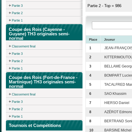
Partie 2 - Top = 986
Partie 3
Partie 2
Partie 1
Coupe des Rois (Cayenne -
Guyane) TH3 originales semi-
normal
Place
Joueur
Classement final
1
JEAN-FRANÇOIS
Partie 3
2
KITTERIMOUTOU
Partie 2
3
BELLAME Georg
Partie 1
4
BOMPART Lucie
Coupe des Rois (Fort-de-France -
Martinique) TH3 originales semi-
5
TACALFRED Mari
normal
6
SAO Khassim
Classement final
Partie 3
7
HIERSO Daniel
Partie 2
8
AZÉROT Edmon
Partie 1
8
BERTRAND Son
Tournois et Compétitions
10
BARSINE Michel