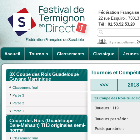
Fédération Française
22 rue Esquirol, 75013
Tél :
01.53.92.53.20
2
Il y a actuellement
Accueil
Tournois
Classements
Classique
Jeunes
Tournois et Compéti
3X Coupe des Rois Guadeloupe
Guyane Martinique
<<<
2018
Classement final
Partie 3
3X Coupe des Rois Guadel
Partie 2
Joueurs :
119
Partie 1
Joueurs par série :
Coupe des Rois (Guadeloupe -
Baie-Mahault) TH3 originales semi-
Poids par série :
normal
Classement final