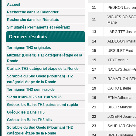
Accueil
11
PEDRON Lauren
Recherche dans le Calendrier
VIGUÈS-BOISGO
Recherche dans les Résultats
11
Marie
Simultanés Permanents et Fédéraux
13
LARGITTE Josia
Derniers résultats
14
ALDEGON Myri
Termignon TH3 originales
15
URSULET Fred
Muzillac (Billiers) TH2 catégoriel étape de la
15
YEYE Arthur
Ronde
Carhaix TH2 catégoriel étape de la Ronde
17
NAVILYS Jean-Pi
Scrabble du Sud Goëlo (Plourhan) TH2
17
RAMATHON-BEN
catégoriel étape de la Ronde
19
CAIRO Estelle
Termignon TH3 semi-rapide
SP du 01/09/2025 au 31/07/2026
19
ETNA Adhémar
Gréoux les Bains TH2 paires semi-rapide
21
BIGOR Maryse
Gréoux les Bains TH5
22
JOSEPH Jean-L
Gréoux les Bains TH3 blitz
23
SAUPHAR Gisèl
Scrabble du Sud Goëlo (Plourhan) TH2
catégoriel étape de la Ronde
24
BIZET Guylaine