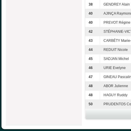
38
GENDREY Alain
40
AJINÇA Raymon
40
PREVOT Régine
42
STÉPHANIE-VICT
43
CARBÉTY Marie
44
REDUIT Nicole
45
SADJAN Michel
46
URIE Evelyne
47
GINEAU Pascali
48
ABOR Julienne
48
HAGUY Ruddy
50
PRUDENTOS Cor