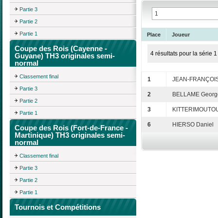
Partie 3
Partie 2
Partie 1
Place
Joueur
Coupe des Rois (Cayenne -
4 résultats pour la série 1
Guyane) TH3 originales semi-
normal
Classement final
1
JEAN-FRANÇOIS
Partie 3
2
BELLAME Georg
Partie 2
3
KITTERIMOUTOU
Partie 1
6
HIERSO Daniel
Coupe des Rois (Fort-de-France -
Martinique) TH3 originales semi-
normal
Classement final
Partie 3
Partie 2
Partie 1
Tournois et Compétitions