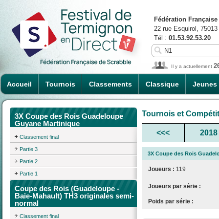
Fédération Française
22 rue Esquirol, 75013
Tél :
01.53.92.53.20
2
Il y a actuellement
Accueil
Tournois
Classements
Classique
Jeunes
Tournois et Compéti
3X Coupe des Rois Guadeloupe
Guyane Martinique
<<<
2018
Classement final
Partie 3
3X Coupe des Rois Guadel
Partie 2
Joueurs :
119
Partie 1
Joueurs par série :
Coupe des Rois (Guadeloupe -
Baie-Mahault) TH3 originales semi-
Poids par série :
normal
Classement final