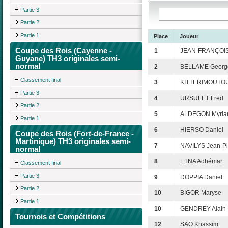
Partie 3
Partie 2
Partie 1
Place
Joueur
Coupe des Rois (Cayenne -
1
JEAN-FRANÇOIS
Guyane) TH3 originales semi-
normal
2
BELLAME Georg
Classement final
3
KITTERIMOUTOU
Partie 3
4
URSULET Fred
Partie 2
5
ALDEGON Myri
Partie 1
6
HIERSO Daniel
Coupe des Rois (Fort-de-France -
Martinique) TH3 originales semi-
7
NAVILYS Jean-Pi
normal
8
ETNA Adhémar
Classement final
Partie 3
9
DOPPIA Daniel
Partie 2
10
BIGOR Maryse
Partie 1
10
GENDREY Alain
Tournois et Compétitions
12
SAO Khassim