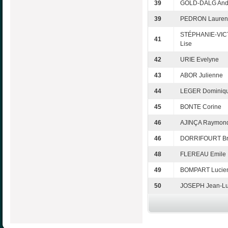
39
GOLD-DALG And
39
PEDRON Lauren
STÉPHANIE-VIC
41
Lise
42
URIE Evelyne
43
ABOR Julienne
44
LEGER Dominiq
45
BONTE Corine
46
AJINÇA Raymon
46
DORRIFOURT B
48
FLEREAU Emile
49
BOMPART Lucie
50
JOSEPH Jean-L