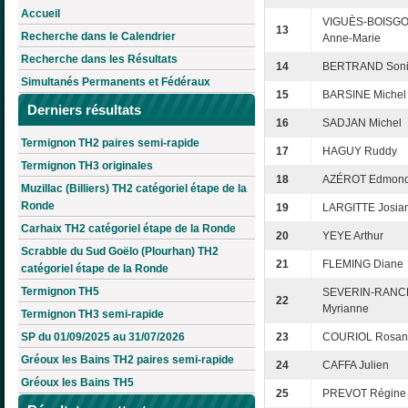
Accueil
VIGUÈS-BOISG
13
Recherche dans le Calendrier
Anne-Marie
Recherche dans les Résultats
14
BERTRAND Son
Simultanés Permanents et Fédéraux
15
BARSINE Michel
Derniers résultats
16
SADJAN Michel
Termignon TH2 paires semi-rapide
17
HAGUY Ruddy
Termignon TH3 originales
18
AZÉROT Edmon
Muzillac (Billiers) TH2 catégoriel étape de la
Ronde
19
LARGITTE Josia
Carhaix TH2 catégoriel étape de la Ronde
20
YEYE Arthur
Scrabble du Sud Goëlo (Plourhan) TH2
21
FLEMING Diane
catégoriel étape de la Ronde
Termignon TH5
SEVERIN-RANC
22
Myrianne
Termignon TH3 semi-rapide
SP du 01/09/2025 au 31/07/2026
23
COURIOL Rosan
Gréoux les Bains TH2 paires semi-rapide
24
CAFFA Julien
Gréoux les Bains TH5
25
PREVOT Régine