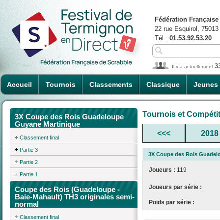
Fédération Française
22 rue Esquirol, 75013
Tél :
01.53.92.53.20
3
Il y a actuellement
Accueil
Tournois
Classements
Classique
Jeunes
Tournois et Compéti
3X Coupe des Rois Guadeloupe
Guyane Martinique
<<<
2018
Classement final
Partie 3
3X Coupe des Rois Guadel
Partie 2
Joueurs :
119
Partie 1
Joueurs par série :
Coupe des Rois (Guadeloupe -
Baie-Mahault) TH3 originales semi-
Poids par série :
normal
Classement final