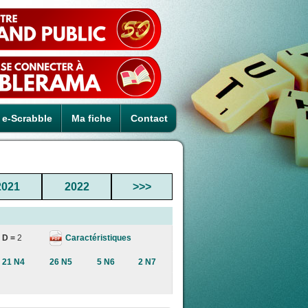
e-Scrabble
Ma fiche
Contact
2021
2022
>>>
Caractéristiques
D =
2
21 N4
26 N5
5 N6
2 N7