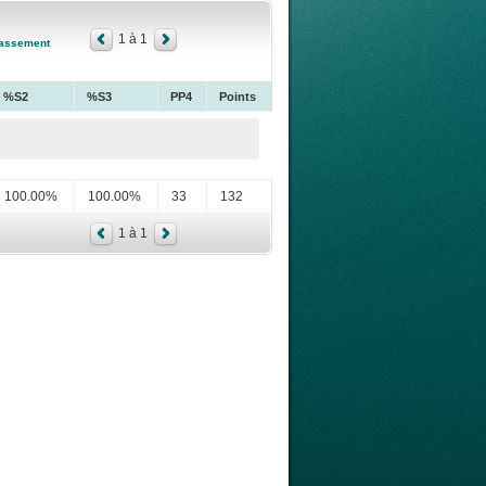
1 à 1
assement
%S2
%S3
PP4
Points
100.00%
100.00%
33
132
1 à 1