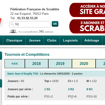
Fédération Française de Scrabble
22 rue Esquirol, 75013 Paris
Tél :
01.53.92.53.20
341
Il y a actuellement
visiteurs
Classique
Jeunes
Clubs
Logiciels
Arbitrage
Tournois et Compétitions
<<<
2018
2019
2020
Saint-Jean-d'Angély TH2
- Le dimanche 19/01/2020 - 2 parties
Joueurs :
66
Top =
1835
CI
=
1.0
M =
132
Joueurs par série :
1 N1
3 N2
8 N3
Poids par série :
PS1=2
PS2=6
PS3=16