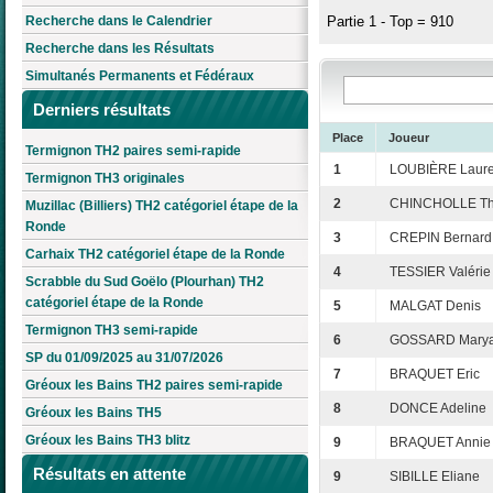
Recherche dans le Calendrier
Partie 1 - Top = 910
Recherche dans les Résultats
Simultanés Permanents et Fédéraux
Derniers résultats
Place
Joueur
Termignon TH2 paires semi-rapide
1
LOUBIÈRE Laure
Termignon TH3 originales
2
CHINCHOLLE Thi
Muzillac (Billiers) TH2 catégoriel étape de la
Ronde
3
CREPIN Bernard
Carhaix TH2 catégoriel étape de la Ronde
4
TESSIER Valérie
Scrabble du Sud Goëlo (Plourhan) TH2
catégoriel étape de la Ronde
5
MALGAT Denis
Termignon TH3 semi-rapide
6
GOSSARD Marya
SP du 01/09/2025 au 31/07/2026
7
BRAQUET Eric
Gréoux les Bains TH2 paires semi-rapide
8
DONCE Adeline
Gréoux les Bains TH5
Gréoux les Bains TH3 blitz
9
BRAQUET Annie
Résultats en attente
9
SIBILLE Eliane