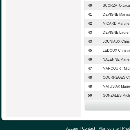
40
SCORZATO Jacq
41
DEVIGNE Marys
42
MICARD Martine
43
DEVIGNE Lauren
43
JOUNIAUX Chris
45
LEDOUX Christi
46
NALENNE Marie-
47
MARCOURT Mic
48
COURRÈGES Chr
48
MATUSIAK Marie
50
GONZALES Mich
Accueil
|
Contact
|
Plan du site
|
Pho