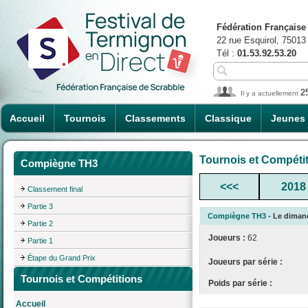
Fédération Française
22 rue Esquirol, 75013
Tél :
01.53.92.53.20
2
Il y a actuellement
Accueil
Tournois
Classements
Classique
Jeunes
Tournois et Compéti
Compiègne TH3
<<<
2018
Classement final
Partie 3
Compiègne TH3
- Le dimanc
Partie 2
Joueurs :
62
Partie 1
Étape du Grand Prix
Joueurs par série :
Tournois et Compétitions
Poids par série :
Accueil