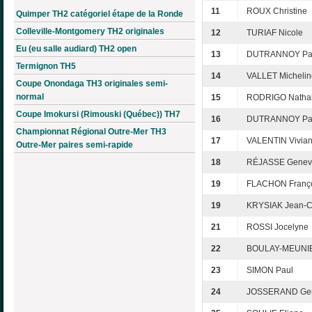
11
ROUX Christine
Quimper TH2 catégoriel étape de la Ronde
Colleville-Montgomery TH2 originales
12
TURIAF Nicole
Eu (eu salle audiard) TH2 open
13
DUTRANNOY Pa
Termignon TH5
14
VALLET Michelin
Coupe Onondaga TH3 originales semi-
normal
15
RODRIGO Nathal
Coupe Imokursi (Rimouski (Québec)) TH7
16
DUTRANNOY Pa
Championnat Régional Outre-Mer TH3
17
VALENTIN Vivia
Outre-Mer paires semi-rapide
18
RÉJASSE Genev
19
FLACHON Franç
19
KRYSIAK Jean-C
21
ROSSI Jocelyne
22
BOULAY-MEUNIE
23
SIMON Paul
24
JOSSERAND Gen