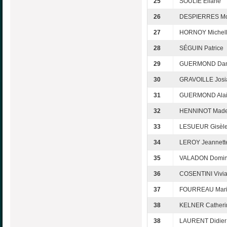
25
SOULIE Eliane
26
DESPIERRES Mo
27
HORNOY Michel
28
SÉGUIN Patrice
29
GUERMOND Dani
30
GRAVOILLE Josi
31
GUERMOND Ala
32
HENNINOT Made
33
LESUEUR Gisèl
34
LEROY Jeannett
35
VALADON Domin
36
COSENTINI Vivi
37
FOURREAU Mari
38
KELNER Catheri
38
LAURENT Didier