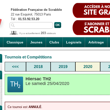
Fédération Française de Scrabble
22 rue Esquirol, 75013 Paris
Tél :
01.53.92.53.20
203
Il y a actuellement
visiteurs
Classique
Jeunes
Clubs
Logiciels
Arbitrage
Tournois et Compétitions
<<<
2018
2019
2020
Hiersac TH2
Le samedi 25/04/2020
Ce tournoi est
ANNULÉ
.