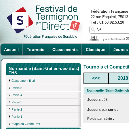
Fédération Française
22 rue Esquirol, 75013
Tél :
01.53.92.53.20
2
Il y a actuellement
Accueil
Tournois
Classements
Classique
Jeunes
Tournois et Compéti
Normandie (Saint-Gatien-des-Bois)
TH5
<<<
2018
Classement final
Partie 5
Normandie (Saint-Gatien-d
Partie 4
Joueurs :
58
Partie 3
Partie 2
Joueurs par série :
Partie 1
Poids par série :
Étape du Grand Prix