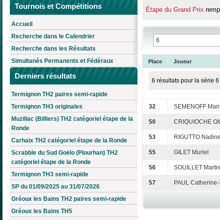
Tournois et Compétitions
Étape du Grand Prix
remp
Accueil
Recherche dans le Calendrier
Recherche dans les Résultats
Simultanés Permanents et Fédéraux
Place
Joueur
Derniers résultats
6 résultats pour la série 6
Termignon TH2 paires semi-rapide
Termignon TH3 originales
32
SEMENOFF Mari
Muzillac (Billiers) TH2 catégoriel étape de la
50
CRIQUIOCHE Oli
Ronde
53
RIGUTTO Nadin
Carhaix TH2 catégoriel étape de la Ronde
55
GILET Muriel
Scrabble du Sud Goëlo (Plourhan) TH2
catégoriel étape de la Ronde
56
SOUILLET Marti
Termignon TH3 semi-rapide
57
PAUL Catherine-
SP du 01/09/2025 au 31/07/2026
Gréoux les Bains TH2 paires semi-rapide
Gréoux les Bains TH5