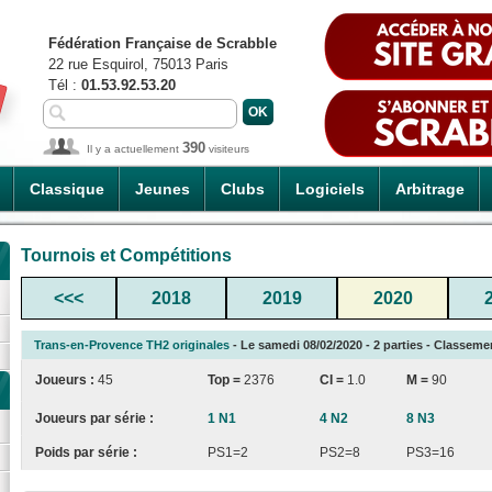
Fédération Française de Scrabble
22 rue Esquirol, 75013 Paris
Tél :
01.53.92.53.20
390
Il y a actuellement
visiteurs
Classique
Jeunes
Clubs
Logiciels
Arbitrage
Tournois et Compétitions
<<<
2018
2019
2020
Trans-en-Provence TH2 originales
- Le samedi 08/02/2020 - 2 parties - Classemen
Joueurs :
45
Top =
2376
CI
=
1.0
M =
90
Joueurs par série :
1 N1
4 N2
8 N3
Poids par série :
PS1=2
PS2=8
PS3=16