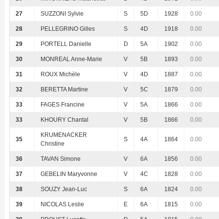
27
SUZZONI Sylvie
S
5D
1928
0.00
28
PELLEGRINO Gilles
S
4D
1918
0.00
29
PORTELL Danielle
D
5A
1902
0.00
30
MONREAL Anne-Marie
V
5B
1893
0.00
31
ROUX Michèle
V
4D
1887
0.00
32
BERETTA Martine
V
5C
1879
0.00
33
FAGES Francine
V
5A
1866
0.00
33
KHOURY Chantal
V
5B
1866
0.00
KRUMENACKER
35
S
4A
1864
0.00
Christine
36
TAVAN Simone
V
6A
1856
0.00
37
GEBELIN Maryvonne
V
4C
1828
0.00
38
SOUZY Jean-Luc
S
6A
1824
0.00
39
NICOLAS Leslie
E
6A
1815
0.00