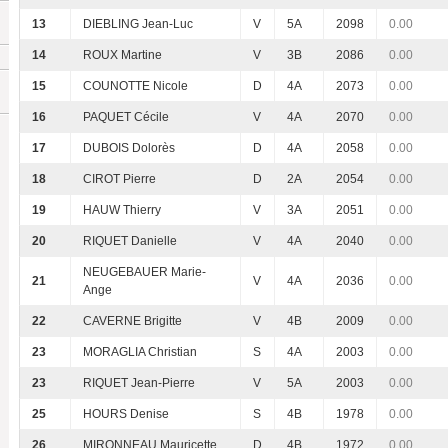
13
DIEBLING Jean-Luc
V
5A
2098
0.00
14
ROUX Martine
V
3B
2086
0.00
15
COUNOTTE Nicole
D
4A
2073
0.00
16
PAQUET Cécile
V
4A
2070
0.00
17
DUBOIS Dolorès
D
4A
2058
0.00
18
CIROT Pierre
D
2A
2054
0.00
19
HAUW Thierry
V
3A
2051
0.00
20
RIQUET Danielle
V
4A
2040
0.00
NEUGEBAUER Marie-
21
V
4A
2036
0.00
Ange
22
CAVERNE Brigitte
V
4B
2009
0.00
23
MORAGLIA Christian
S
4A
2003
0.00
23
RIQUET Jean-Pierre
V
5A
2003
0.00
25
HOURS Denise
S
4B
1978
0.00
26
MIRONNEAU Mauricette
D
4B
1972
0.00