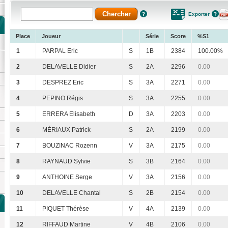
Exporter
Place
Joueur
Série
Score
%S1
1
PARPAL Eric
S
1B
2384
100.00%
2
DELAVELLE Didier
S
2A
2296
0.00
3
DESPREZ Eric
S
3A
2271
0.00
4
PEPINO Régis
S
3A
2255
0.00
5
ERRERA Elisabeth
D
3A
2203
0.00
6
MÉRIAUX Patrick
S
2A
2199
0.00
7
BOUZINAC Rozenn
V
3A
2175
0.00
8
RAYNAUD Sylvie
S
3B
2164
0.00
9
ANTHOINE Serge
V
3A
2156
0.00
10
DELAVELLE Chantal
S
2B
2154
0.00
11
PIQUET Thérèse
V
4A
2139
0.00
12
RIFFAUD Martine
V
4B
2106
0.00