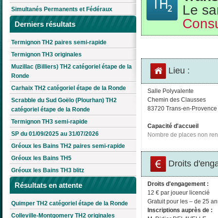
Le sa
Simultanés Permanents et Fédéraux
Consu
Derniers résultats
Termignon TH2 paires semi-rapide
Termignon TH3 originales
Muzillac (Billiers) TH2 catégoriel étape de la
Lieu :
Ronde
Carhaix TH2 catégoriel étape de la Ronde
Salle Polyvalente
Chemin des Clausses
Scrabble du Sud Goëlo (Plourhan) TH2
83720 Trans-en-Provence
catégoriel étape de la Ronde
Termignon TH3 semi-rapide
Capacité d'accueil
SP du 01/09/2025 au 31/07/2026
Nombre de places non ren
Gréoux les Bains TH2 paires semi-rapide
Gréoux les Bains TH5
Droits d'eng
Gréoux les Bains TH3 blitz
Droits d'engagement :
Résultats en attente
12 € par joueur licencié
Gratuit pour les – de 25 an
Quimper TH2 catégoriel étape de la Ronde
Inscriptions auprès de :
Colleville-Montgomery TH2 originales