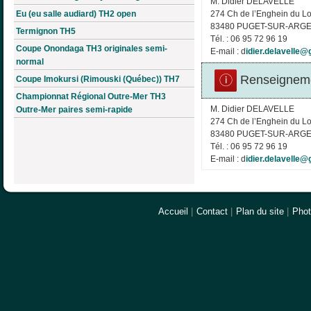
M. Didier DELAVELLE
Eu (eu salle audiard) TH2 open
274 Ch de l’Enghein du L
83480 PUGET-SUR-ARG
Termignon TH5
Tél. : 06 95 72 96 19
Coupe Onondaga TH3 originales semi-
E-mail : d
idier.delavelle
normal
Renseigneme
Coupe Imokursi (Rimouski (Québec)) TH7
Championnat Régional Outre-Mer TH3
M. Didier DELAVELLE
Outre-Mer paires semi-rapide
274 Ch de l’Enghein du L
83480 PUGET-SUR-ARG
Tél. : 06 95 72 96 19
E-mail : d
idier.delavelle
Accueil
|
Contact
|
Plan du site
|
Pho