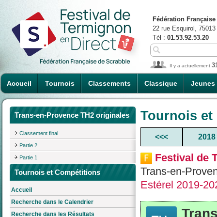
Fédération Française
22 rue Esquirol, 75013
Tél :
01.53.92.53.20
3
Il y a actuellement
Accueil
Tournois
Classements
Classique
Jeunes
Tournois et
Trans-en-Provence TH2 originales
Classement final
<<<
2018
Partie 2
Festival de
Partie 1
Trans-en-Proven
Tournois et Compétitions
Estérel 2019-2
Accueil
Recherche dans le Calendrier
Trans
Recherche dans les Résultats