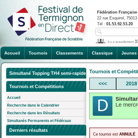
Fédération Française
22 rue Esquirol, 75013
Tél :
01.53.92.53.20
3
Il y a actuellement
Accueil
Tournois
Classements
Classique
Jeunes
Tournois et Compéti
Simultané Topping TH4 semi-rapide
<<<
2018
Tournois et Compétitions
Accueil
Simulta
Le mercr
Recherche dans le Calendrier
Recherche dans les Résultats
Simultanés Permanents et Fédéraux
Derniers résultats
Ce tournoi est
ANNULÉ
.