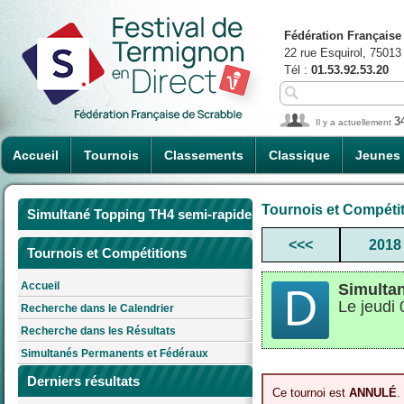
Fédération Française
22 rue Esquirol, 75013
Tél :
01.53.92.53.20
3
Il y a actuellement
Accueil
Tournois
Classements
Classique
Jeunes
Tournois et Compéti
Simultané Topping TH4 semi-rapide
<<<
2018
Tournois et Compétitions
Accueil
Simulta
Le jeudi
Recherche dans le Calendrier
Recherche dans les Résultats
Simultanés Permanents et Fédéraux
Derniers résultats
Ce tournoi est
ANNULÉ
.