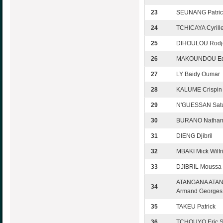
23
SEUNANG Patrick
24
TCHICAYA Cyrill
25
DIHOULOU Rod
26
MAKOUNDOU Ed
27
LY Baidy Oumar
28
KALUME Crispin
29
N'GUESSAN Satu
30
BURANO Natha
31
DIENG Djibril
32
MBAKI Mick Wilfr
33
DJIBRIL Moussa-
ATANGANA ATA
34
Armand Georges
35
TAKEU Patrick
36
TCHOUYO Eric S