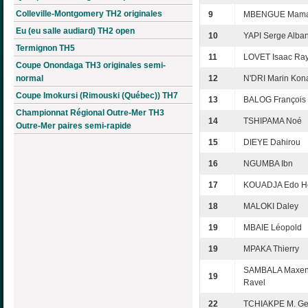
Colleville-Montgomery TH2 originales
9
MBENGUE Mam
Eu (eu salle audiard) TH2 open
10
YAPI Serge Alba
Termignon TH5
11
LOVET Isaac Ra
Coupe Onondaga TH3 originales semi-
normal
12
N'DRI Marin Kon
Coupe Imokursi (Rimouski (Québec)) TH7
13
BALOG François
Championnat Régional Outre-Mer TH3
14
TSHIPAMA Noé
Outre-Mer paires semi-rapide
15
DIEYE Dahirou
16
NGUMBA Ibn
17
KOUADJA Edo H
18
MALOKI Daley
19
MBAIE Léopold
19
MPAKA Thierry
SAMBALA Maxe
19
Ravel
22
TCHIAKPE M. Ge