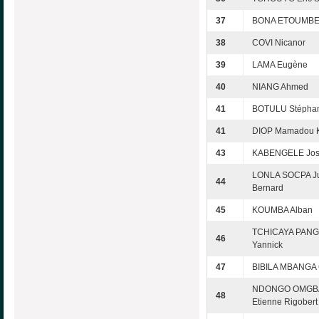
37
BONA ETOUMBE G
38
COVI Nicanor
39
LAMA Eugène
40
NIANG Ahmed
41
BOTULU Stépha
41
DIOP Mamadou K
43
KABENGELE Jo
LONLA SOCPA Ju
44
Bernard
45
KOUMBA Alban
TCHICAYA PAN
46
Yannick
47
BIBILA MBANGA 
NDONGO OMGB
48
Etienne Rigobert