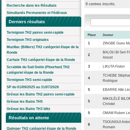
8 centres inscrits.
Recherche dans les Résultats
Simultanés Permanents et Fédéraux
Derniers résultats
Termignon TH2 paires semi-rapide
Place
Joueur
Termignon TH3 originales
1
ZINGBE Gueu Ma
Muzillac (Billiers) TH2 catégoriel étape de la
BALOU BI Seri F
Ronde
2
Anicet
Carhaix TH2 catégoriel étape de la Ronde
3
LIKUTA Fiston
Scrabble du Sud Goëlo (Plourhan) TH2
catégoriel étape de la Ronde
TCHEBE Stépha
4
Termignon TH3 semi-rapide
Rodrigue
SP du 01/09/2025 au 31/07/2026
5
EBARRE Atté Lé
Gréoux les Bains TH2 paires semi-rapide
MIKOLÉLÉ BIL
5
Gréoux les Bains TH5
Christel
Gréoux les Bains TH3 blitz
5
OMAM Ruben Le
Résultats en attente
TSOUNGUI Antoi
8
Romain
Quimper TH2 catégoriel étape de la Ronde