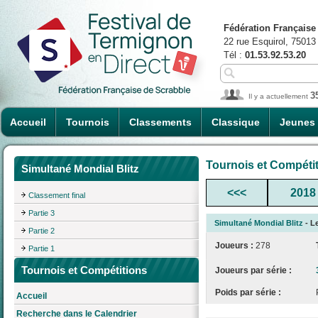
Fédération Française
22 rue Esquirol, 75013
Tél :
01.53.92.53.20
3
Il y a actuellement
Accueil
Tournois
Classements
Classique
Jeunes
Tournois et Compéti
Simultané Mondial Blitz
<<<
2018
Classement final
Partie 3
Simultané Mondial Blitz
- Le
Partie 2
Joueurs :
278
Partie 1
Tournois et Compétitions
Joueurs par série :
Poids par série :
Accueil
Recherche dans le Calendrier