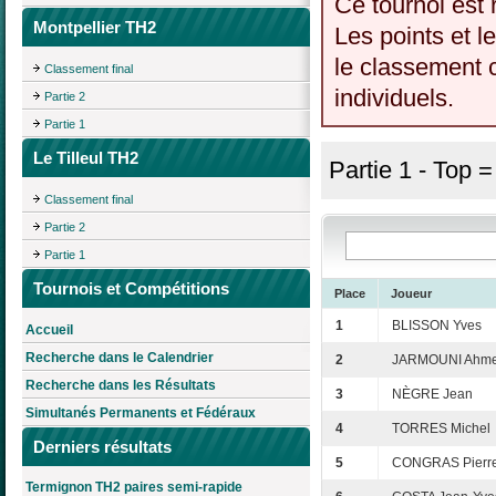
Ce tournoi est 
Montpellier TH2
Les points et l
le classement c
Classement final
individuels.
Partie 2
Partie 1
Le Tilleul TH2
Partie 1 - Top 
Classement final
Partie 2
Partie 1
Tournois et Compétitions
Place
Joueur
1
BLISSON Yves
Accueil
Recherche dans le Calendrier
2
JARMOUNI Ahm
Recherche dans les Résultats
3
NÈGRE Jean
Simultanés Permanents et Fédéraux
4
TORRES Michel
Derniers résultats
5
CONGRAS Pierr
Termignon TH2 paires semi-rapide