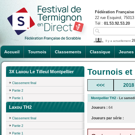
Fédération Française
22 rue Esquirol, 75013
Tél :
01.53.92.53.20
2
Il y a actuellement
Accueil
Tournois
Classements
Classique
Jeunes
Tournois et
3X Laxou Le Tilleul Montpellier
Classement final
<<<
2018
Partie 2
Partie 1
Montpellier TH2
- Le samedi 
Laxou TH2
Joueurs :
64
Joueurs par série :
Classement final
Partie 2
Partie 1