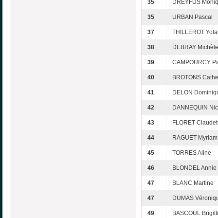
35
DREYFUS Moni
35
URBAN Pascal
37
THILLEROT Yola
38
DEBRAY Michèl
39
CAMPOURCY Pat
40
BROTONS Cathe
41
DELON Dominiq
42
DANNEQUIN Nic
43
FLORET Claudet
44
RAGUET Myriam
45
TORRES Aline
46
BLONDEL Annie
47
BLANC Martine
47
DUMAS Véroniq
49
BASCOUL Brigitt