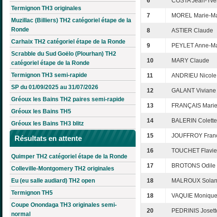
6
COSTA Jean-Yve
Termignon TH3 originales
7
MOREL Marie-Ma
Muzillac (Billiers) TH2 catégoriel étape de la
Ronde
8
ASTIER Claude
Carhaix TH2 catégoriel étape de la Ronde
9
PEYLET Anne-Ma
Scrabble du Sud Goëlo (Plourhan) TH2
10
MARY Claude
catégoriel étape de la Ronde
Termignon TH3 semi-rapide
11
ANDRIEU Nicole
SP du 01/09/2025 au 31/07/2026
12
GALANT Viviane
Gréoux les Bains TH2 paires semi-rapide
13
FRANÇAIS Marie
Gréoux les Bains TH5
14
BALERIN Colette
Gréoux les Bains TH3 blitz
15
JOUFFROY Fran
Résultats en attente
16
TOUCHET Flavie
Quimper TH2 catégoriel étape de la Ronde
17
BROTONS Odile
Colleville-Montgomery TH2 originales
Eu (eu salle audiard) TH2 open
18
MALROUX Sola
Termignon TH5
18
VAQUIE Moniqu
Coupe Onondaga TH3 originales semi-
20
PEDRINIS Josett
normal