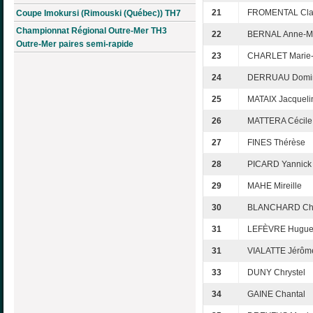
21
FROMENTAL Cla
Coupe Imokursi (Rimouski (Québec)) TH7
Championnat Régional Outre-Mer TH3
22
BERNAL Anne-M
Outre-Mer paires semi-rapide
23
CHARLET Marie-
24
DERRUAU Domi
25
MATAIX Jacqueli
26
MATTERA Cécile
27
FINES Thérèse
28
PICARD Yannick
29
MAHE Mireille
30
BLANCHARD Cha
31
LEFÈVRE Hugue
31
VIALATTE Jérôm
33
DUNY Chrystel
34
GAINE Chantal