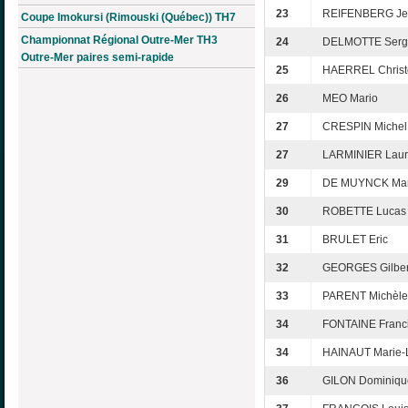
23
REIFENBERG Je
Coupe Imokursi (Rimouski (Québec)) TH7
Championnat Régional Outre-Mer TH3
24
DELMOTTE Serg
Outre-Mer paires semi-rapide
25
HAERREL Chris
26
MEO Mario
27
CRESPIN Michel
27
LARMINIER Laur
29
DE MUYNCK Mar
30
ROBETTE Lucas
31
BRULET Eric
32
GEORGES Gilber
33
PARENT Michèle
34
FONTAINE Franc
34
HAINAUT Marie-
36
GILON Dominiqu