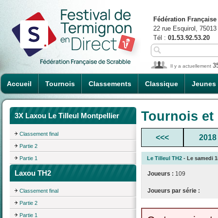
Fédération Française
22 rue Esquirol, 75013
Tél :
01.53.92.53.20
3
Il y a actuellement
Accueil
Tournois
Classements
Classique
Jeunes
Tournois et
3X Laxou Le Tilleul Montpellier
Classement final
<<<
2018
Partie 2
Partie 1
Le Tilleul TH2
- Le samedi 18
Laxou TH2
Joueurs :
109
Joueurs par série :
Classement final
Partie 2
Partie 1