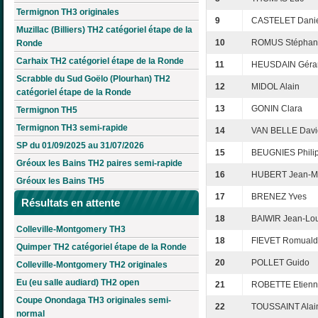
Termignon TH3 originales
9
CASTELET Dani
Muzillac (Billiers) TH2 catégoriel étape de la
10
ROMUS Stéphan
Ronde
Carhaix TH2 catégoriel étape de la Ronde
11
HEUSDAIN Géra
Scrabble du Sud Goëlo (Plourhan) TH2
12
MIDOL Alain
catégoriel étape de la Ronde
13
GONIN Clara
Termignon TH5
Termignon TH3 semi-rapide
14
VAN BELLE Davi
SP du 01/09/2025 au 31/07/2026
15
BEUGNIES Phili
Gréoux les Bains TH2 paires semi-rapide
16
HUBERT Jean-Mi
Gréoux les Bains TH5
17
BRENEZ Yves
Résultats en attente
18
BAIWIR Jean-Lou
Colleville-Montgomery TH3
18
FIEVET Romuald
Quimper TH2 catégoriel étape de la Ronde
20
POLLET Guido
Colleville-Montgomery TH2 originales
Eu (eu salle audiard) TH2 open
21
ROBETTE Etien
Coupe Onondaga TH3 originales semi-
22
TOUSSAINT Alai
normal