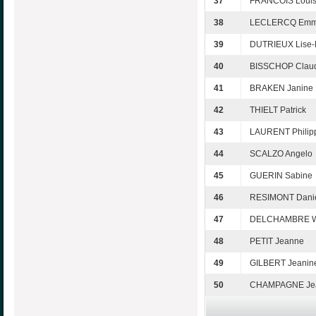
37
FRANCOIS Loui
38
LECLERCQ Emm
39
DUTRIEUX Lise-
40
BISSCHOP Clau
41
BRAKEN Janine
42
THIELT Patrick
43
LAURENT Philip
44
SCALZO Angelo
45
GUERIN Sabine
46
RESIMONT Dani
47
DELCHAMBRE Wi
48
PETIT Jeanne
49
GILBERT Jeanin
50
CHAMPAGNE Je