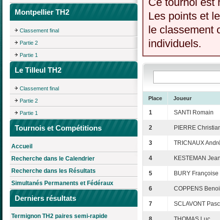
Ce tournoi est 
Montpellier TH2
Les points et l
le classement c
Classement final
individuels.
Partie 2
Partie 1
Le Tilleul TH2
Classement final
Place
Joueur
Partie 2
1
SANTI Romain
Partie 1
Tournois et Compétitions
2
PIERRE Christia
3
TRICNAUX Andr
Accueil
4
KESTEMAN Jean
Recherche dans le Calendrier
Recherche dans les Résultats
5
BURY Françoise
Simultanés Permanents et Fédéraux
6
COPPENS Benoi
Derniers résultats
7
SCLAVONT Pasc
Termignon TH2 paires semi-rapide
8
THOMAS Luc