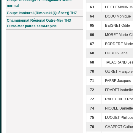
normal
63
LEICHTMANN Mar
Coupe Imokursi (Rimouski (Québec)) TH7
64
DODU Monique
Championnat Régional Outre-Mer TH3
65
BEIGNET Odile
Outre-Mer paires semi-rapide
66
MORET Marie-Cl
67
BORDERE Marie-
68
DUBOIS Jane
68
TALAGRAND Jean
70
OURET François
71
FABBE Jacques
72
FRADET Isabelle
72
RAUTURIER Ros
74
NICOLE Danielle
75
LUQUET Philipp
76
CHAPPOT Cathe