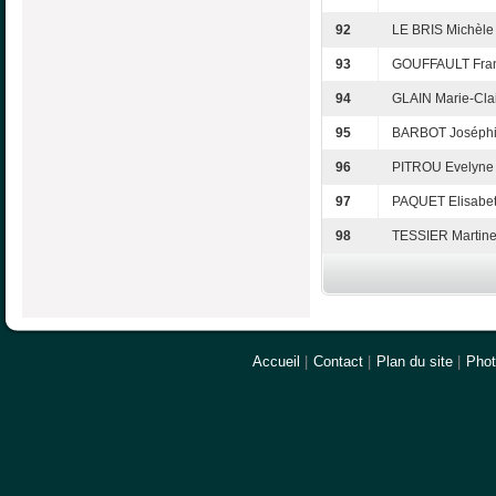
92
LE BRIS Michèle
93
GOUFFAULT Fran
94
GLAIN Marie-Cla
95
BARBOT Joséph
96
PITROU Evelyne
97
PAQUET Elisabe
98
TESSIER Martin
Accueil
|
Contact
|
Plan du site
|
Pho