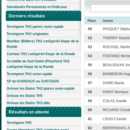
Simultanés Permanents et Fédéraux
Derniers résultats
Place
Joueur
Termignon TH2 paires semi-rapide
50
PASQUET Stéph
Termignon TH3 originales
52
THIERRY Marylè
Muzillac (Billiers) TH2 catégoriel étape de la
Ronde
53
ROUSSEL Marti
Carhaix TH2 catégoriel étape de la Ronde
54
FONTAINE Miche
Scrabble du Sud Goëlo (Plourhan) TH2
55
BEAUJOUAN Jos
catégoriel étape de la Ronde
Termignon TH3 semi-rapide
56
BARBERON Hugu
SP du 01/09/2025 au 31/07/2026
57
DAIRE Marita
Gréoux les Bains TH2 paires semi-rapide
58
PARAT Monique
Gréoux les Bains TH5
59
COLAS Josette
Gréoux les Bains TH3 blitz
60
RICHARD Christ
Résultats en attente
61
LOUIS Chantal
Termignon TH5
62
MERDRIGNAC An
Coupe Onondaga TH3 originales semi-