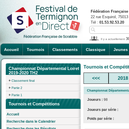
Fédération Française
22 rue Esquirol, 75013
Tél :
01.53.92.53.20
3
Il y a actuellement
Accueil
Tournois
Classements
Classique
Jeunes
Tournois et Compéti
Championnat Départemental Loiret
2019-2020 TH2
<<<
2018
Classement final
Partie 2
Championnat Départemental
Partie 1
Joueurs :
98
Tournois et Compétitions
Joueurs par série :
Accueil
Poids par série :
Recherche dans le Calendrier
Recherche dans les Résultats