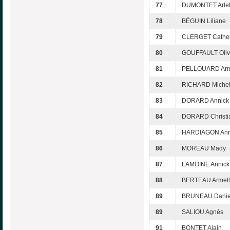
77
DUMONTET Arlet
78
BÉGUIN Liliane
79
CLERGET Cather
80
GOUFFAULT Oliv
81
PELLOUARD Arm
82
RICHARD Michel
83
DORARD Annick
84
DORARD Christi
85
HARDIAGON Ann
86
MOREAU Mady
87
LAMOINE Annick
88
BERTEAU Armel
89
BRUNEAU Danie
89
SALIOU Agnès
91
BONTET Alain