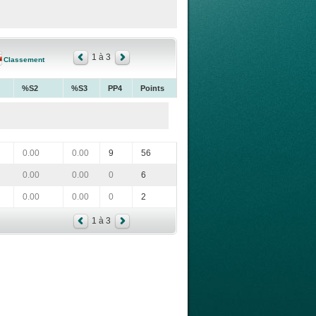
1 à 3
Classement
%S2
%S3
PP4
Points
0.00
0.00
9
56
0.00
0.00
0
6
0.00
0.00
0
2
1 à 3