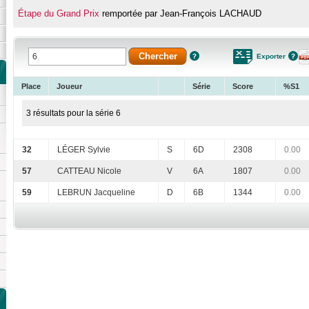
Étape du Grand Prix
remportée par Jean-François LACHAUD
Exporter
Place
Joueur
Série
Score
%S1
3 résultats pour la série 6
32
LÉGER Sylvie
S
6D
2308
0.00
57
CATTEAU Nicole
V
6A
1807
0.00
59
LEBRUN Jacqueline
D
6B
1344
0.00