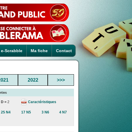
e-Scrabble
Ma fiche
Contact
2021
2022
>>>
rties
Caractéristiques
D =
2
25 N4
17 N5
3 N6
4 N7