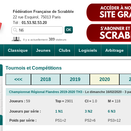
Fédération Française de Scrabble
22 rue Esquirol, 75013 Paris
Tél :
01.53.92.53.20
389
Il y a actuellement
visiteurs
Classique
Jeunes
Clubs
Logiciels
Arbitrage
Tournois et Compétitions
<<<
2018
2019
2020
Championnat Régional Flandres 2019-2020 TH3
- Le dimanche 16/02/2020 - 3 pa
Joueurs :
59
Top =
2901
CI
=
1.0
M =
118
Joueurs par série :
1 N1
3 N2
6 N3
Poids par série :
PS1=2
PS2=6
PS3=12